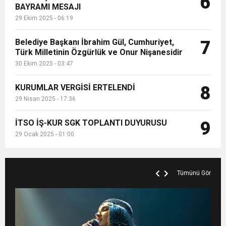
6
BAYRAMI MESAJI
29 Ekim 2025 - 06:19
Belediye Başkanı İbrahim Gül, Cumhuriyet,
7
Türk Milletinin Özgürlük ve Onur Nişanesidir
30 Ekim 2025 - 03:47
KURUMLAR VERGİSİ ERTELENDİ
8
29 Nisan 2025 - 17:36
İTSO İŞ-KUR SGK TOPLANTI DUYURUSU
9
29 Ocak 2025 - 01:00
Tümünü Gör