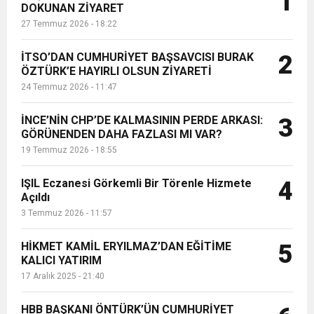
1
DOKUNAN ZİYARET
dolayısıyla Süheyla Teyze ve
27 Temmuz 2026 - 18:22
çocuklarını ziyaret etti....
6:19
HBB BAŞKANI ÖNTÜRK’ÜN
Cumhuriyet, Türk Milletinin Özgürlük
İTSO’DAN CUMHURİYET BAŞSAVCISI BURAK
2
17:36
ÖZTÜRK’E HAYIRLI OLSUN ZİYARETİ
KURUMLAR VERGİSİ ERTELENDİ
CUMHURİYET BAYRAMI MESAJI
ve Onur Nişanesidir
24 Temmuz 2026 - 11:47
1:00
İTSO İŞ-KUR SGK TOPLANTI
İNCE’NİN CHP’DE KALMASININ PERDE ARKASI:
3
GÖRÜNENDEN DAHA FAZLASI MI VAR?
19 Temmuz 2026 - 18:55
21:40
CEYLANDERE’DE BAŞKAN EMRAH
DUYURUSU
IŞIL Eczanesi Görkemli Bir Törenle Hizmete
4
18:22
Açıldı
BAŞKAN SAMİ ÜSTÜN’DEN
KARAÇAY’A SEVGİ SELİ
3 Temmuz 2026 - 11:57
GÖNÜLLERE DOKUNAN ZİYARET
HİKMET KAMİL ERYILMAZ’DAN EĞİTİME
5
KALICI YATIRIM
17 Aralık 2025 - 21:40
HBB BAŞKANI ÖNTÜRK’ÜN CUMHURİYET