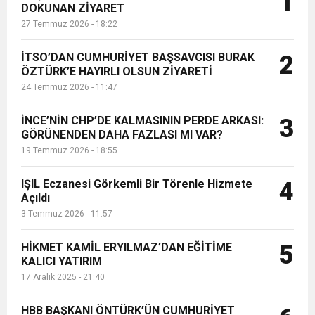
1
DOKUNAN ZİYARET
dolayısıyla Süheyla Teyze ve
27 Temmuz 2026 - 18:22
çocuklarını ziyaret etti....
6:19
HBB BAŞKANI ÖNTÜRK’ÜN
Cumhuriyet, Türk Milletinin Özgürlük
İTSO’DAN CUMHURİYET BAŞSAVCISI BURAK
2
17:36
ÖZTÜRK’E HAYIRLI OLSUN ZİYARETİ
KURUMLAR VERGİSİ ERTELENDİ
CUMHURİYET BAYRAMI MESAJI
ve Onur Nişanesidir
24 Temmuz 2026 - 11:47
1:00
İTSO İŞ-KUR SGK TOPLANTI
İNCE’NİN CHP’DE KALMASININ PERDE ARKASI:
3
GÖRÜNENDEN DAHA FAZLASI MI VAR?
19 Temmuz 2026 - 18:55
21:40
CEYLANDERE’DE BAŞKAN EMRAH
DUYURUSU
IŞIL Eczanesi Görkemli Bir Törenle Hizmete
4
18:22
Açıldı
BAŞKAN SAMİ ÜSTÜN’DEN
KARAÇAY’A SEVGİ SELİ
3 Temmuz 2026 - 11:57
GÖNÜLLERE DOKUNAN ZİYARET
HİKMET KAMİL ERYILMAZ’DAN EĞİTİME
5
KALICI YATIRIM
17 Aralık 2025 - 21:40
HBB BAŞKANI ÖNTÜRK’ÜN CUMHURİYET