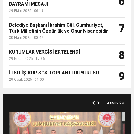
6
BAYRAMI MESAJI
29 Ekim 2025 - 06:19
Belediye Başkanı İbrahim Gül, Cumhuriyet,
7
Türk Milletinin Özgürlük ve Onur Nişanesidir
30 Ekim 2025 - 03:47
KURUMLAR VERGİSİ ERTELENDİ
8
29 Nisan 2025 - 17:36
İTSO İŞ-KUR SGK TOPLANTI DUYURUSU
9
29 Ocak 2025 - 01:00
Tümünü Gör