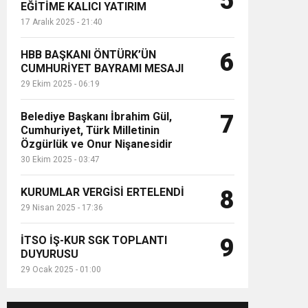
5
EĞİTİME KALICI YATIRIM
17 Aralık 2025 - 21:40
HBB BAŞKANI ÖNTÜRK’ÜN
6
CUMHURİYET BAYRAMI MESAJI
29 Ekim 2025 - 06:19
Belediye Başkanı İbrahim Gül,
7
Cumhuriyet, Türk Milletinin
Özgürlük ve Onur Nişanesidir
30 Ekim 2025 - 03:47
KURUMLAR VERGİSİ ERTELENDİ
8
29 Nisan 2025 - 17:36
İTSO İŞ-KUR SGK TOPLANTI
9
DUYURUSU
29 Ocak 2025 - 01:00