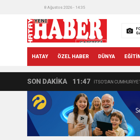
8 Ağustos 2026 - 14:35
F
G
21:40
CEYLANDERE’DE BAŞKA
HATAY
ÖZEL HABER
DÜNYA
EĞİTİ
18:22
BAŞKAN SAMİ ÜSTÜN’
SON DAKİKA
11:47
İTSO’DAN CUMHURİYET
18:55
İNCE’NİN CHP’DE KAL
11:57
IŞIL Eczanesi Görkemli 
21:40
HİKMET KAMİL ERYILMA