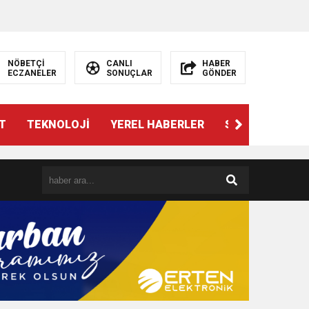
NÖBETÇİ
CANLI
HABER
ECZANELER
SONUÇLAR
GÖNDER
T
TEKNOLOJİ
YEREL HABERLER
SPOR