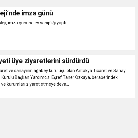
leji’nde imza günü
Gül, Cumhuriyet, Türk Milletinin Özgürlük ve Onur Nişanesidir
eji, imza gününe ev sahipliği yaptı....
N CUMHURİYET BAYRAMI MESAJI
RTELENDİ
ti üye ziyaretlerini sürdürdü
aret ve sanayinin ağabey kuruluşu olan Antakya Ticaret ve Sanayi
 TOPLANTI DUYURUSU
 Kurulu Başkan Yardımcısı Eşref Taner Özkaya, beraberindeki
i ve kurumları ziyaret etmeye deva...
N EMRAH KARAÇAY’A SEVGİ SELİ
DEN GÖNÜLLERE DOKUNAN ZİYARET