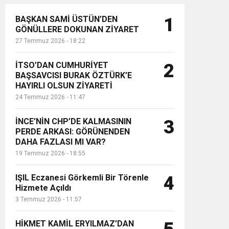
BAŞKAN SAMİ ÜSTÜN’DEN
1
GÖNÜLLERE DOKUNAN ZİYARET
27 Temmuz 2026 - 18:22
İTSO’DAN CUMHURİYET
2
BAŞSAVCISI BURAK ÖZTÜRK’E
HAYIRLI OLSUN ZİYARETİ
24 Temmuz 2026 - 11:47
İNCE’NİN CHP’DE KALMASININ
3
PERDE ARKASI: GÖRÜNENDEN
DAHA FAZLASI MI VAR?
19 Temmuz 2026 - 18:55
IŞIL Eczanesi Görkemli Bir Törenle
4
Hizmete Açıldı
3 Temmuz 2026 - 11:57
HİKMET KAMİL ERYILMAZ’DAN