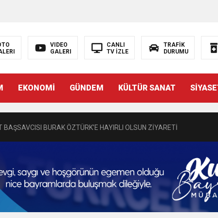
OTO
VIDEO
CANLI
TRAFİK
ALERI
GALERI
TV İZLE
DURUMU
N EMRAH KARAÇAY’A SEVGİ SELİ
M
EKONOMİ
GÜNDEM
KÜLTÜR SANAT
SİYASE
DEN GÖNÜLLERE DOKUNAN ZİYARET
 BAŞSAVCISI BURAK ÖZTÜRK’E HAYIRLI OLSUN ZİYARETİ
MASININ PERDE ARKASI: GÖRÜNENDEN DAHA FAZLASI MI VAR?
Bir Törenle Hizmete Açıldı
Z’DAN EĞİTİME KALICI YATIRIM