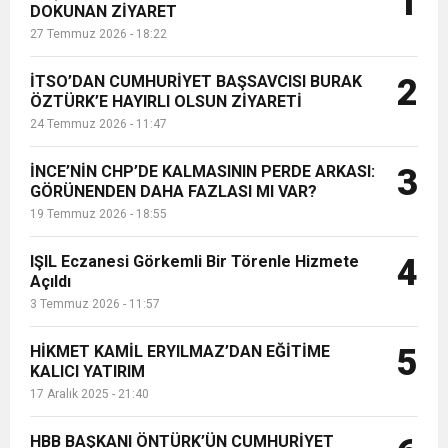
1
DOKUNAN ZİYARET
Hataylılara layık olmaya çalışıyoruz”
27 Temmuz 2026 - 18:22
dedi....
6:19
HBB BAŞKANI ÖNTÜRK’ÜN
Cumhuriyet, Türk Milletinin Özgürlük
İTSO’DAN CUMHURİYET BAŞSAVCISI BURAK
2
17:36
ÖZTÜRK’E HAYIRLI OLSUN ZİYARETİ
KURUMLAR VERGİSİ ERTELENDİ
CUMHURİYET BAYRAMI MESAJI
ve Onur Nişanesidir
24 Temmuz 2026 - 11:47
1:00
İTSO İŞ-KUR SGK TOPLANTI
İNCE’NİN CHP’DE KALMASININ PERDE ARKASI:
3
GÖRÜNENDEN DAHA FAZLASI MI VAR?
19 Temmuz 2026 - 18:55
21:40
CEYLANDERE’DE BAŞKAN EMRAH
DUYURUSU
IŞIL Eczanesi Görkemli Bir Törenle Hizmete
4
18:22
Açıldı
BAŞKAN SAMİ ÜSTÜN’DEN
KARAÇAY’A SEVGİ SELİ
3 Temmuz 2026 - 11:57
GÖNÜLLERE DOKUNAN ZİYARET
HİKMET KAMİL ERYILMAZ’DAN EĞİTİME
5
KALICI YATIRIM
17 Aralık 2025 - 21:40
HBB BAŞKANI ÖNTÜRK’ÜN CUMHURİYET