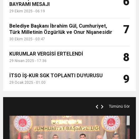
6
BAYRAMI MESAJI
29 Ekim 2025 - 06:19
Belediye Başkanı İbrahim Gül, Cumhuriyet,
7
Türk Milletinin Özgürlük ve Onur Nişanesidir
30 Ekim 2025 - 03:47
KURUMLAR VERGİSİ ERTELENDİ
8
29 Nisan 2025 - 17:36
İTSO İŞ-KUR SGK TOPLANTI DUYURUSU
9
29 Ocak 2025 - 01:00
Tümünü Gör