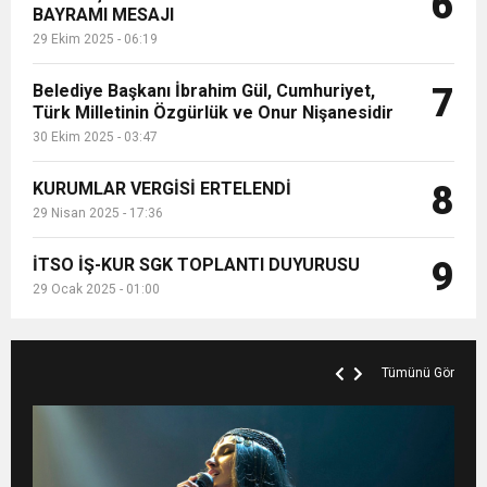
6
BAYRAMI MESAJI
29 Ekim 2025 - 06:19
Belediye Başkanı İbrahim Gül, Cumhuriyet,
7
Türk Milletinin Özgürlük ve Onur Nişanesidir
30 Ekim 2025 - 03:47
KURUMLAR VERGİSİ ERTELENDİ
8
29 Nisan 2025 - 17:36
İTSO İŞ-KUR SGK TOPLANTI DUYURUSU
9
29 Ocak 2025 - 01:00
Tümünü Gör