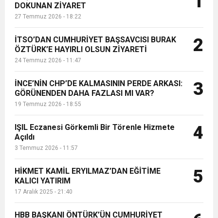
1
DOKUNAN ZİYARET
güçlendirilmesi adına Romanya'nın
27 Temmuz 2026 - 18:22
Ankara Büyükelçisi Sn. Stefan-
6:19
HBB BAŞKANI ÖNTÜRK’ÜN
Cumhuriyet, Türk Milletinin Özgürlük
Alexandru Tinca ...
İTSO’DAN CUMHURİYET BAŞSAVCISI BURAK
2
17:36
ÖZTÜRK’E HAYIRLI OLSUN ZİYARETİ
KURUMLAR VERGİSİ ERTELENDİ
CUMHURİYET BAYRAMI MESAJI
ve Onur Nişanesidir
24 Temmuz 2026 - 11:47
1:00
İTSO İŞ-KUR SGK TOPLANTI
İNCE’NİN CHP’DE KALMASININ PERDE ARKASI:
3
GÖRÜNENDEN DAHA FAZLASI MI VAR?
19 Temmuz 2026 - 18:55
21:40
CEYLANDERE’DE BAŞKAN EMRAH
DUYURUSU
IŞIL Eczanesi Görkemli Bir Törenle Hizmete
4
18:22
Açıldı
BAŞKAN SAMİ ÜSTÜN’DEN
KARAÇAY’A SEVGİ SELİ
3 Temmuz 2026 - 11:57
GÖNÜLLERE DOKUNAN ZİYARET
HİKMET KAMİL ERYILMAZ’DAN EĞİTİME
5
KALICI YATIRIM
17 Aralık 2025 - 21:40
HBB BAŞKANI ÖNTÜRK’ÜN CUMHURİYET