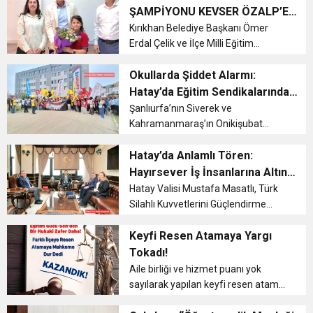
değerlendirdi. Eğitim sisteminin
ŞAMPİYONU KEVSER ÖZALP’E
ekonomik, ideolojik ve kurumsal ...
6:19
ANLAMLI ZİYARET
Kırıkhan Belediye Başkanı Ömer
HBB BAŞKANI ÖNTÜRK’ÜN
Cumhuriyet, Türk Milletinin Özgürlük
Erdal Çelik ve İlçe Milli Eğitim
Müdürü Kemal Ceylan, Kırıkhan
17:36
KURUMLAR VERGİSİ ERTELENDİ
CUMHURİYET BAYRAMI MESAJI
Belediyespor’un Dünya Şampiyonu
Okullarda Şiddet Alarmı:
ve Onur Nişanesidir
sporcusu Kevser Özalp’i okulunda
Hatay’da Eğitim Sendikalarından
ziyaret ederek başarısını kutladı.
Sert Tepki
Şanlıurfa’nın Siverek ve
1:00
İTSO İŞ-KUR SGK TOPLANTI
Genç s...
Kahramanmaraş’ın Onikişubat
ilçelerinde liselerde yaşanan silahlı
21:40
saldırıların ardından Hatay’da eğitim
Hatay’da Anlamlı Tören:
CEYLANDERE’DE BAŞKAN EMRAH
DUYURUSU
sendikaları ortak tepki gösterdi.
Hayırsever İş İnsanlarına Altın
Antakya’da İl Milli Eğitim Müdürlüğü
Madalya ve Berat Belgesi
Hatay Valisi Mustafa Masatlı, Türk
18:22
BAŞKAN SAMİ ÜSTÜN’DEN
KARAÇAY’A SEVGİ SELİ
...
Silahlı Kuvvetlerini Güçlendirme
Vakfı’na yaptıkları katkılar
dolayısıyla iş insanları Ali Mirioğlu ve
Keyfi Resen Atamaya Yargı
GÖNÜLLERE DOKUNAN ZİYARET
Zehra Mirioğlu’na “Altın Madalya ve
Tokadı!
Berat Belgesi” takdim etti...
Aile birliği ve hizmet puanı yok
sayılarak yapılan keyfi resen atama,
sendikanın hukuk mücadelesiyle