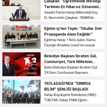
mahkemeden döndü; yargı,
Çalışkan: “Öğretmenlik Mesleği
öğretmenin farklı ilçeye zorla
Tarihinin En İtibarsız Dönemini
atanmasına “dur” dedi....
Yaşıyor”
Saadet Partisi Hatay Milletvekili Doç.
Dr. Necmettin Çalışkan, TBMM’de
Millî Eğitim Bakanlığı bütçe
görüşmelerinde öğretmenlik
Eğitim-iş’ten Tepki: “Okullar Dinî
mesleğinin itibarsızlaştırıldığını
Propaganda Alanı Değildir”
belirterek öğretmen açığının
Eğitimiş Hatay 1 No’lu Şube, Hüsnü
açıklanma...
Özyeğin Anadolu Lisesi’nin sosyal
medyada paylaştığı ve dinî içerikli
mesaj içeren video nedeniyle tepki
Belediye Başkanı İbrahim Gül,
göstererek, bunun eğitimin temel
Cumhuriyet, Türk Milletinin
ilkelerine aykırı olduğunu ...
Özgürlük ve Onur Nişanesidir
Belen Belediye Başkanı İbrahim Gül,
29 Ekim Cumhuriyet Bayramı
dolayısıyla yayımladığı kutlama
mesajında, Cumhuriyetin Türk
YAYLADAĞI’NDA “SINIRDA
milletinin bağımsızlık iradesinin, milli
BİLİM” ŞENLİĞİ BAŞLADI
birliğinin ve özgürlük tutkusunun e...
Hatay Büyükşehir Belediyesi (HBB),
TÜBİTAK, Hatay İl Milli Eğitim
Müdürlüğü, Yayladağı Belediyesi ve