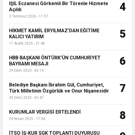
IŞIL Eczanesi Görkemli Bir Törenle Hizmete
4
Açıldı
3 Temmuz 2026 - 11:57
HİKMET KAMİL ERYILMAZ’DAN EĞİTİME
5
KALICI YATIRIM
17 Aralık 2025 - 21:40
HBB BAŞKANI ÖNTÜRK’ÜN CUMHURİYET
6
BAYRAMI MESAJI
29 Ekim 2025 - 06:19
Belediye Başkanı İbrahim Gül, Cumhuriyet,
7
Türk Milletinin Özgürlük ve Onur Nişanesidir
30 Ekim 2025 - 03:47
KURUMLAR VERGİSİ ERTELENDİ
8
29 Nisan 2025 - 17:36
İTSO İŞ-KUR SGK TOPLANTI DUYURUSU