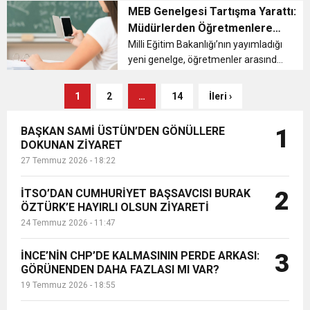
Yayladağı İlçe Milli Eğitim Müdürlüğü
MEB Genelgesi Tartışma Yarattı:
iş birliğiyle düzenlenen “Sınırda
Müdürlerden Öğretmenlere
Bilim” Şenliği, Yayladağı B...
Sert Uyarı “Tutanağı Yersiniz”
Milli Eğitim Bakanlığı’nın yayımladığı
yeni genelge, öğretmenler arasında
kriz yarattı. Sınıfta cep telefonu
yasağı ve mesleğe uygun kıyafet
1
2
…
14
İleri ›
düzenlemesi sahada farklı tepkilerle
karşılanırken, bazı ok...
BAŞKAN SAMİ ÜSTÜN’DEN GÖNÜLLERE
1
DOKUNAN ZİYARET
27 Temmuz 2026 - 18:22
İTSO’DAN CUMHURİYET BAŞSAVCISI BURAK
2
ÖZTÜRK’E HAYIRLI OLSUN ZİYARETİ
24 Temmuz 2026 - 11:47
İNCE’NİN CHP’DE KALMASININ PERDE ARKASI:
3
GÖRÜNENDEN DAHA FAZLASI MI VAR?
19 Temmuz 2026 - 18:55