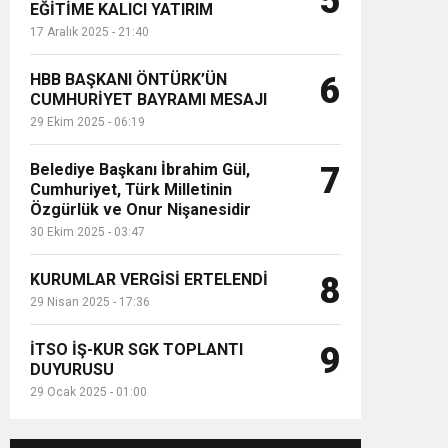
5
EĞİTİME KALICI YATIRIM
17 Aralık 2025 - 21:40
HBB BAŞKANI ÖNTÜRK’ÜN
6
CUMHURİYET BAYRAMI MESAJI
29 Ekim 2025 - 06:19
Belediye Başkanı İbrahim Gül,
7
Cumhuriyet, Türk Milletinin
Özgürlük ve Onur Nişanesidir
30 Ekim 2025 - 03:47
KURUMLAR VERGİSİ ERTELENDİ
8
29 Nisan 2025 - 17:36
İTSO İŞ-KUR SGK TOPLANTI
9
DUYURUSU
29 Ocak 2025 - 01:00