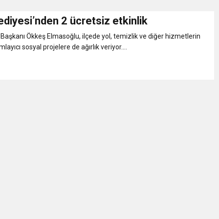
ediyesi’nden 2 ücretsiz etkinlik
Gül, Cumhuriyet, Türk Milletinin Özgürlük ve Onur Nişanesidir
 Başkanı Ökkeş Elmasoğlu, ilçede yol, temizlik ve diğer hizmetlerin
layıcı sosyal projelere de ağırlık veriyor....
N CUMHURİYET BAYRAMI MESAJI
RTELENDİ
 TOPLANTI DUYURUSU
N EMRAH KARAÇAY’A SEVGİ SELİ
DEN GÖNÜLLERE DOKUNAN ZİYARET