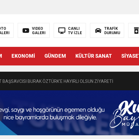
OTO
VIDEO
CANLI
TRAFİK
ALERI
GALERI
TV İZLE
DURUMU
N EMRAH KARAÇAY’A SEVGİ SELİ
M
EKONOMİ
GÜNDEM
KÜLTÜR SANAT
SİYASE
DEN GÖNÜLLERE DOKUNAN ZİYARET
 BAŞSAVCISI BURAK ÖZTÜRK’E HAYIRLI OLSUN ZİYARETİ
MASININ PERDE ARKASI: GÖRÜNENDEN DAHA FAZLASI MI VAR?
Bir Törenle Hizmete Açıldı
Z’DAN EĞİTİME KALICI YATIRIM