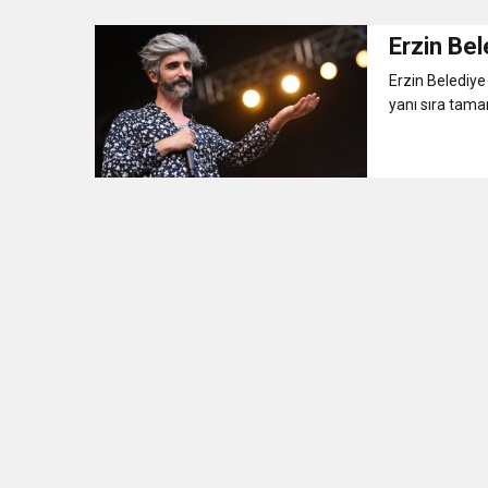
Erzin Bel
3:47
Belediye Başkanı İbrahim 
Erzin Belediye
yanı sıra tamam
6:19
HBB BAŞKANI ÖNTÜRK’Ü
17:36
KURUMLAR VERGİSİ E
1:00
İTSO İŞ-KUR SGK
21:40
CEYLANDERE’DE BAŞKA
18:22
BAŞKAN SAMİ ÜSTÜN’