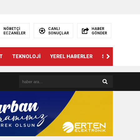
NÖBETÇİ
CANLI
HABER
ECZANELER
SONUÇLAR
GÖNDER
T
TEKNOLOJİ
YEREL HABERLER
SPOR