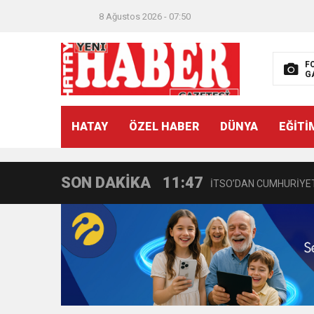
8 Ağustos 2026 - 07:50
F
G
21:40
CEYLANDERE’DE BAŞKA
HATAY
ÖZEL HABER
DÜNYA
EĞİTİ
18:22
BAŞKAN SAMİ ÜSTÜN’
SON DAKİKA
11:47
İTSO’DAN CUMHURİYET
18:55
İNCE’NİN CHP’DE KAL
11:57
IŞIL Eczanesi Görkemli 
21:40
HİKMET KAMİL ERYILMA