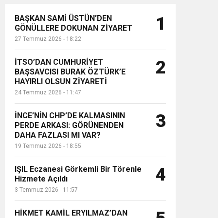
BAŞKAN SAMİ ÜSTÜN’DEN
1
GÖNÜLLERE DOKUNAN ZİYARET
27 Temmuz 2026 - 18:22
İTSO’DAN CUMHURİYET
2
BAŞSAVCISI BURAK ÖZTÜRK’E
HAYIRLI OLSUN ZİYARETİ
24 Temmuz 2026 - 11:47
İNCE’NİN CHP’DE KALMASININ
3
PERDE ARKASI: GÖRÜNENDEN
DAHA FAZLASI MI VAR?
19 Temmuz 2026 - 18:55
IŞIL Eczanesi Görkemli Bir Törenle
4
Hizmete Açıldı
3 Temmuz 2026 - 11:57
HİKMET KAMİL ERYILMAZ’DAN