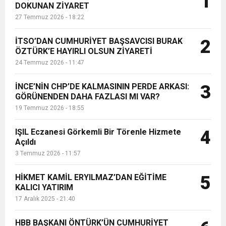
1
DOKUNAN ZİYARET
düzenledikleri bir basın toplantısı ile
27 Temmuz 2026 - 18:22
şirketin önemli yatırımları hakkında
6:19
HBB BAŞKANI ÖNTÜRK’ÜN
Cumhuriyet, Türk Milletinin Özgürlük
bil...
İTSO’DAN CUMHURİYET BAŞSAVCISI BURAK
2
17:36
ÖZTÜRK’E HAYIRLI OLSUN ZİYARETİ
KURUMLAR VERGİSİ ERTELENDİ
CUMHURİYET BAYRAMI MESAJI
ve Onur Nişanesidir
24 Temmuz 2026 - 11:47
1:00
İTSO İŞ-KUR SGK TOPLANTI
İNCE’NİN CHP’DE KALMASININ PERDE ARKASI:
3
GÖRÜNENDEN DAHA FAZLASI MI VAR?
19 Temmuz 2026 - 18:55
21:40
CEYLANDERE’DE BAŞKAN EMRAH
DUYURUSU
IŞIL Eczanesi Görkemli Bir Törenle Hizmete
4
18:22
Açıldı
BAŞKAN SAMİ ÜSTÜN’DEN
KARAÇAY’A SEVGİ SELİ
3 Temmuz 2026 - 11:57
GÖNÜLLERE DOKUNAN ZİYARET
HİKMET KAMİL ERYILMAZ’DAN EĞİTİME
5
KALICI YATIRIM
17 Aralık 2025 - 21:40
HBB BAŞKANI ÖNTÜRK’ÜN CUMHURİYET