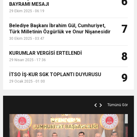
6
BAYRAMI MESAJI
29 Ekim 2025 - 06:19
Belediye Başkanı İbrahim Gül, Cumhuriyet,
7
Türk Milletinin Özgürlük ve Onur Nişanesidir
30 Ekim 2025 - 03:47
KURUMLAR VERGİSİ ERTELENDİ
8
29 Nisan 2025 - 17:36
İTSO İŞ-KUR SGK TOPLANTI DUYURUSU
9
29 Ocak 2025 - 01:00
Tümünü Gör