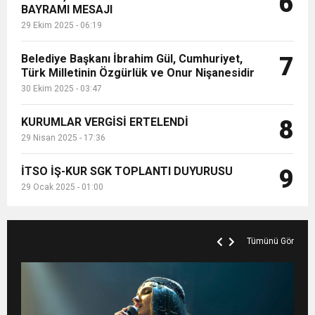
6
BAYRAMI MESAJI
29 Ekim 2025 - 06:19
Belediye Başkanı İbrahim Gül, Cumhuriyet,
7
Türk Milletinin Özgürlük ve Onur Nişanesidir
30 Ekim 2025 - 03:47
KURUMLAR VERGİSİ ERTELENDİ
8
29 Nisan 2025 - 17:36
İTSO İŞ-KUR SGK TOPLANTI DUYURUSU
9
29 Ocak 2025 - 01:00
Tümünü Gör