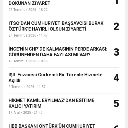
1
DOKUNAN ZİYARET
sürdürüyor....
27 Temmuz 2026 - 18:22
6:19
HBB BAŞKANI ÖNTÜRK’ÜN
Cumhuriyet, Türk Milletinin Özgürlük
İTSO’DAN CUMHURİYET BAŞSAVCISI BURAK
2
17:36
ÖZTÜRK’E HAYIRLI OLSUN ZİYARETİ
KURUMLAR VERGİSİ ERTELENDİ
CUMHURİYET BAYRAMI MESAJI
ve Onur Nişanesidir
24 Temmuz 2026 - 11:47
1:00
İTSO İŞ-KUR SGK TOPLANTI
İNCE’NİN CHP’DE KALMASININ PERDE ARKASI:
3
GÖRÜNENDEN DAHA FAZLASI MI VAR?
19 Temmuz 2026 - 18:55
21:40
CEYLANDERE’DE BAŞKAN EMRAH
DUYURUSU
IŞIL Eczanesi Görkemli Bir Törenle Hizmete
4
18:22
Açıldı
BAŞKAN SAMİ ÜSTÜN’DEN
KARAÇAY’A SEVGİ SELİ
3 Temmuz 2026 - 11:57
GÖNÜLLERE DOKUNAN ZİYARET
HİKMET KAMİL ERYILMAZ’DAN EĞİTİME
5
KALICI YATIRIM
17 Aralık 2025 - 21:40
HBB BAŞKANI ÖNTÜRK’ÜN CUMHURİYET