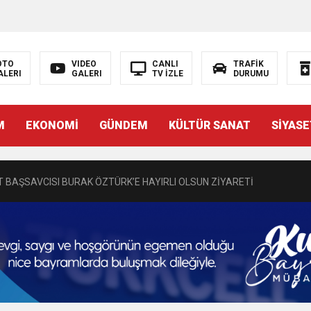
OTO
VIDEO
CANLI
TRAFİK
ALERI
GALERI
TV İZLE
DURUMU
N EMRAH KARAÇAY’A SEVGİ SELİ
M
EKONOMİ
GÜNDEM
KÜLTÜR SANAT
SİYASE
DEN GÖNÜLLERE DOKUNAN ZİYARET
 BAŞSAVCISI BURAK ÖZTÜRK’E HAYIRLI OLSUN ZİYARETİ
MASININ PERDE ARKASI: GÖRÜNENDEN DAHA FAZLASI MI VAR?
Bir Törenle Hizmete Açıldı
Z’DAN EĞİTİME KALICI YATIRIM