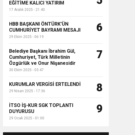
5
EĞİTİME KALICI YATIRIM
17 Aralık 2025 - 21:40
HBB BAŞKANI ÖNTÜRK’ÜN
6
CUMHURİYET BAYRAMI MESAJI
29 Ekim 2025 - 06:19
Belediye Başkanı İbrahim Gül,
7
Cumhuriyet, Türk Milletinin
Özgürlük ve Onur Nişanesidir
30 Ekim 2025 - 03:47
KURUMLAR VERGİSİ ERTELENDİ
8
29 Nisan 2025 - 17:36
İTSO İŞ-KUR SGK TOPLANTI
9
DUYURUSU
29 Ocak 2025 - 01:00