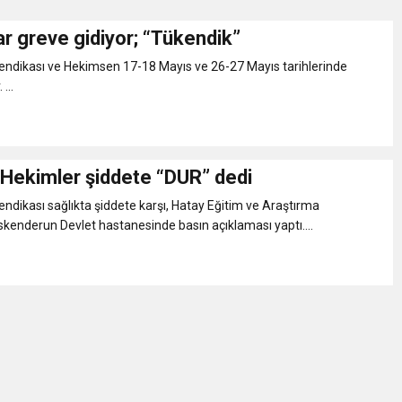
ar greve gidiyor; “Tükendik”
Gül, Cumhuriyet, Türk Milletinin Özgürlük ve Onur Nişanesidir
Sendikası ve Hekimsen 17-18 Mayıs ve 26-27 Mayıs tarihlerinde
...
N CUMHURİYET BAYRAMI MESAJI
RTELENDİ
 Hekimler şiddete “DUR” dedi
Sendikası sağlıkta şiddete karşı, Hatay Eğitim ve Araştırma
 TOPLANTI DUYURUSU
skenderun Devlet hastanesinde basın açıklaması yaptı....
N EMRAH KARAÇAY’A SEVGİ SELİ
DEN GÖNÜLLERE DOKUNAN ZİYARET