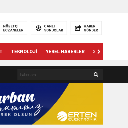
NÖBETÇİ
CANLI
HABER
ECZANELER
SONUÇLAR
GÖNDER
T
TEKNOLOJİ
YEREL HABERLER
SPOR