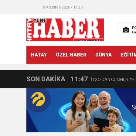
8 Ağustos 2026 - 13:26
F
G
21:40
CEYLANDERE’DE BAŞKA
HATAY
ÖZEL HABER
DÜNYA
EĞİTİ
18:22
BAŞKAN SAMİ ÜSTÜN’
SON DAKİKA
11:47
İTSO’DAN CUMHURİYET
18:55
İNCE’NİN CHP’DE KAL
11:57
IŞIL Eczanesi Görkemli 
21:40
HİKMET KAMİL ERYILMA