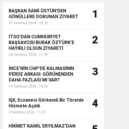
BAŞKAN SAMİ ÜSTÜN’DEN
1
GÖNÜLLERE DOKUNAN ZİYARET
27 Temmuz 2026 - 18:22
İTSO’DAN CUMHURİYET
2
BAŞSAVCISI BURAK ÖZTÜRK’E
HAYIRLI OLSUN ZİYARETİ
24 Temmuz 2026 - 11:47
İNCE’NİN CHP’DE KALMASININ
3
PERDE ARKASI: GÖRÜNENDEN
DAHA FAZLASI MI VAR?
19 Temmuz 2026 - 18:55
IŞIL Eczanesi Görkemli Bir Törenle
4
Hizmete Açıldı
3 Temmuz 2026 - 11:57
HİKMET KAMİL ERYILMAZ’DAN