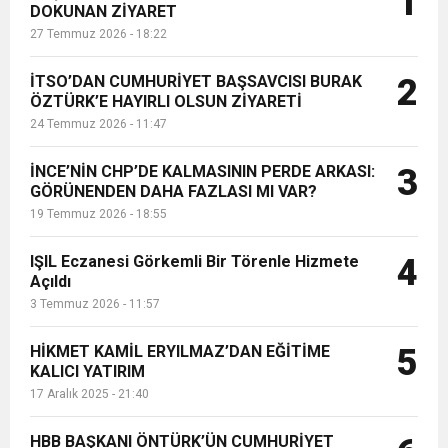
1
DOKUNAN ZİYARET
düzenledikleri bir basın toplantısı ile
27 Temmuz 2026 - 18:22
şirketin önemli yatırımları hakkında
6:19
HBB BAŞKANI ÖNTÜRK’ÜN
Cumhuriyet, Türk Milletinin Özgürlük
bil...
İTSO’DAN CUMHURİYET BAŞSAVCISI BURAK
2
17:36
ÖZTÜRK’E HAYIRLI OLSUN ZİYARETİ
KURUMLAR VERGİSİ ERTELENDİ
CUMHURİYET BAYRAMI MESAJI
ve Onur Nişanesidir
24 Temmuz 2026 - 11:47
1:00
İTSO İŞ-KUR SGK TOPLANTI
İNCE’NİN CHP’DE KALMASININ PERDE ARKASI:
3
GÖRÜNENDEN DAHA FAZLASI MI VAR?
19 Temmuz 2026 - 18:55
21:40
CEYLANDERE’DE BAŞKAN EMRAH
DUYURUSU
IŞIL Eczanesi Görkemli Bir Törenle Hizmete
4
18:22
Açıldı
BAŞKAN SAMİ ÜSTÜN’DEN
KARAÇAY’A SEVGİ SELİ
3 Temmuz 2026 - 11:57
GÖNÜLLERE DOKUNAN ZİYARET
HİKMET KAMİL ERYILMAZ’DAN EĞİTİME
5
KALICI YATIRIM
17 Aralık 2025 - 21:40
HBB BAŞKANI ÖNTÜRK’ÜN CUMHURİYET