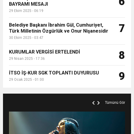
6
BAYRAMI MESAJI
29 Ekim 2025 - 06:19
Belediye Başkanı İbrahim Gül, Cumhuriyet,
7
Türk Milletinin Özgürlük ve Onur Nişanesidir
30 Ekim 2025 - 03:47
KURUMLAR VERGİSİ ERTELENDİ
8
29 Nisan 2025 - 17:36
İTSO İŞ-KUR SGK TOPLANTI DUYURUSU
9
29 Ocak 2025 - 01:00
Tümünü Gör