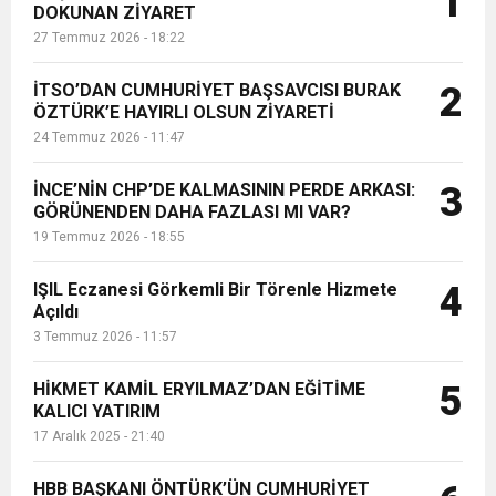
1
DOKUNAN ZİYARET
nedeniyle tepkilerin odak noktası
27 Temmuz 2026 - 18:22
oldu....
6:19
HBB BAŞKANI ÖNTÜRK’ÜN
Cumhuriyet, Türk Milletinin Özgürlük
İTSO’DAN CUMHURİYET BAŞSAVCISI BURAK
2
17:36
ÖZTÜRK’E HAYIRLI OLSUN ZİYARETİ
KURUMLAR VERGİSİ ERTELENDİ
CUMHURİYET BAYRAMI MESAJI
ve Onur Nişanesidir
24 Temmuz 2026 - 11:47
1:00
İTSO İŞ-KUR SGK TOPLANTI
İNCE’NİN CHP’DE KALMASININ PERDE ARKASI:
3
GÖRÜNENDEN DAHA FAZLASI MI VAR?
19 Temmuz 2026 - 18:55
21:40
CEYLANDERE’DE BAŞKAN EMRAH
DUYURUSU
IŞIL Eczanesi Görkemli Bir Törenle Hizmete
4
18:22
Açıldı
BAŞKAN SAMİ ÜSTÜN’DEN
KARAÇAY’A SEVGİ SELİ
3 Temmuz 2026 - 11:57
GÖNÜLLERE DOKUNAN ZİYARET
HİKMET KAMİL ERYILMAZ’DAN EĞİTİME
5
KALICI YATIRIM
17 Aralık 2025 - 21:40
HBB BAŞKANI ÖNTÜRK’ÜN CUMHURİYET