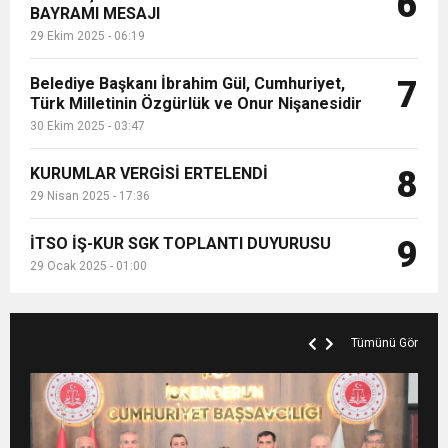
6
BAYRAMI MESAJI
29 Ekim 2025 - 06:19
Belediye Başkanı İbrahim Gül, Cumhuriyet,
7
Türk Milletinin Özgürlük ve Onur Nişanesidir
30 Ekim 2025 - 03:47
KURUMLAR VERGİSİ ERTELENDİ
8
29 Nisan 2025 - 17:36
İTSO İŞ-KUR SGK TOPLANTI DUYURUSU
9
29 Ocak 2025 - 01:00
Tümünü Gör