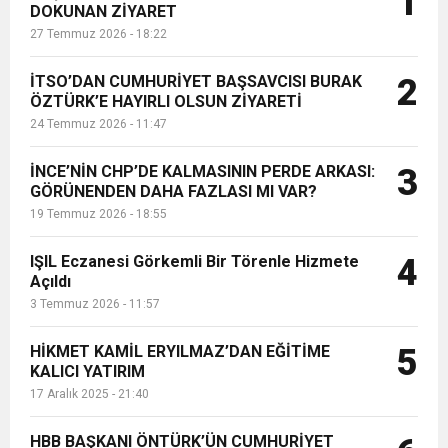
1
DOKUNAN ZİYARET
27 Temmuz 2026 - 18:22
6:19
HBB BAŞKANI ÖNTÜRK’ÜN
Cumhuriyet, Türk Milletinin Özgürlük
İTSO’DAN CUMHURİYET BAŞSAVCISI BURAK
2
17:36
ÖZTÜRK’E HAYIRLI OLSUN ZİYARETİ
KURUMLAR VERGİSİ ERTELENDİ
CUMHURİYET BAYRAMI MESAJI
ve Onur Nişanesidir
24 Temmuz 2026 - 11:47
1:00
İTSO İŞ-KUR SGK TOPLANTI
İNCE’NİN CHP’DE KALMASININ PERDE ARKASI:
3
GÖRÜNENDEN DAHA FAZLASI MI VAR?
19 Temmuz 2026 - 18:55
21:40
CEYLANDERE’DE BAŞKAN EMRAH
DUYURUSU
IŞIL Eczanesi Görkemli Bir Törenle Hizmete
4
18:22
Açıldı
BAŞKAN SAMİ ÜSTÜN’DEN
KARAÇAY’A SEVGİ SELİ
3 Temmuz 2026 - 11:57
GÖNÜLLERE DOKUNAN ZİYARET
HİKMET KAMİL ERYILMAZ’DAN EĞİTİME
5
KALICI YATIRIM
17 Aralık 2025 - 21:40
HBB BAŞKANI ÖNTÜRK’ÜN CUMHURİYET