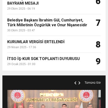
6
BAYRAMI MESAJI
29 Ekim 2025 - 06:19
Belediye Başkanı İbrahim Gül, Cumhuriyet,
7
Türk Milletinin Özgürlük ve Onur Nişanesidir
30 Ekim 2025 - 03:47
KURUMLAR VERGİSİ ERTELENDİ
8
29 Nisan 2025 - 17:36
İTSO İŞ-KUR SGK TOPLANTI DUYURUSU
9
29 Ocak 2025 - 01:00
Tümünü Gör