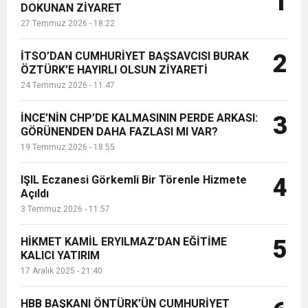
1
DOKUNAN ZİYARET
27 Temmuz 2026 - 18:22
6:19
HBB BAŞKANI ÖNTÜRK’ÜN
Cumhuriyet, Türk Milletinin Özgürlük
İTSO’DAN CUMHURİYET BAŞSAVCISI BURAK
2
17:36
ÖZTÜRK’E HAYIRLI OLSUN ZİYARETİ
KURUMLAR VERGİSİ ERTELENDİ
CUMHURİYET BAYRAMI MESAJI
ve Onur Nişanesidir
24 Temmuz 2026 - 11:47
1:00
İTSO İŞ-KUR SGK TOPLANTI
İNCE’NİN CHP’DE KALMASININ PERDE ARKASI:
3
GÖRÜNENDEN DAHA FAZLASI MI VAR?
19 Temmuz 2026 - 18:55
21:40
CEYLANDERE’DE BAŞKAN EMRAH
DUYURUSU
IŞIL Eczanesi Görkemli Bir Törenle Hizmete
4
18:22
Açıldı
BAŞKAN SAMİ ÜSTÜN’DEN
KARAÇAY’A SEVGİ SELİ
3 Temmuz 2026 - 11:57
GÖNÜLLERE DOKUNAN ZİYARET
HİKMET KAMİL ERYILMAZ’DAN EĞİTİME
5
KALICI YATIRIM
17 Aralık 2025 - 21:40
HBB BAŞKANI ÖNTÜRK’ÜN CUMHURİYET