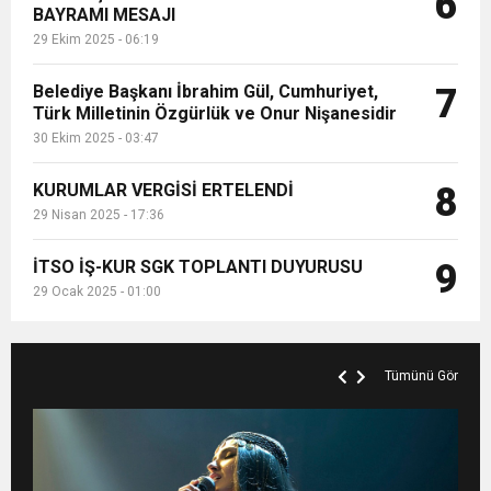
6
BAYRAMI MESAJI
29 Ekim 2025 - 06:19
Belediye Başkanı İbrahim Gül, Cumhuriyet,
7
Türk Milletinin Özgürlük ve Onur Nişanesidir
30 Ekim 2025 - 03:47
KURUMLAR VERGİSİ ERTELENDİ
8
29 Nisan 2025 - 17:36
İTSO İŞ-KUR SGK TOPLANTI DUYURUSU
9
29 Ocak 2025 - 01:00
Tümünü Gör