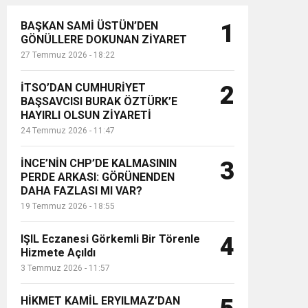
BAŞKAN SAMİ ÜSTÜN’DEN
1
GÖNÜLLERE DOKUNAN ZİYARET
27 Temmuz 2026 - 18:22
İTSO’DAN CUMHURİYET
2
BAŞSAVCISI BURAK ÖZTÜRK’E
HAYIRLI OLSUN ZİYARETİ
24 Temmuz 2026 - 11:47
İNCE’NİN CHP’DE KALMASININ
3
PERDE ARKASI: GÖRÜNENDEN
DAHA FAZLASI MI VAR?
19 Temmuz 2026 - 18:55
IŞIL Eczanesi Görkemli Bir Törenle
4
Hizmete Açıldı
3 Temmuz 2026 - 11:57
HİKMET KAMİL ERYILMAZ’DAN