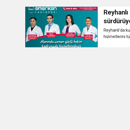
Reyhanlı
3:47
Belediye Başkanı İbrahim 
sürdürüy
Reyhanlı’da k
6:19
HBB BAŞKANI ÖNTÜRK’Ü
hizmetlerini tü
17:36
KURUMLAR VERGİSİ E
1:00
İTSO İŞ-KUR SGK
21:40
CEYLANDERE’DE BAŞKA
18:22
BAŞKAN SAMİ ÜSTÜN’