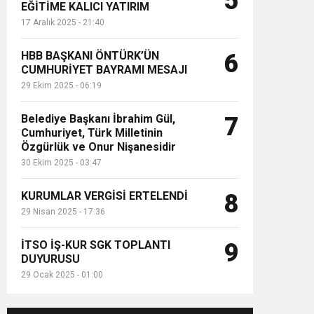
5
EĞİTİME KALICI YATIRIM
17 Aralık 2025 - 21:40
HBB BAŞKANI ÖNTÜRK’ÜN
6
CUMHURİYET BAYRAMI MESAJI
29 Ekim 2025 - 06:19
Belediye Başkanı İbrahim Gül,
7
Cumhuriyet, Türk Milletinin
Özgürlük ve Onur Nişanesidir
30 Ekim 2025 - 03:47
KURUMLAR VERGİSİ ERTELENDİ
8
29 Nisan 2025 - 17:36
İTSO İŞ-KUR SGK TOPLANTI
9
DUYURUSU
29 Ocak 2025 - 01:00