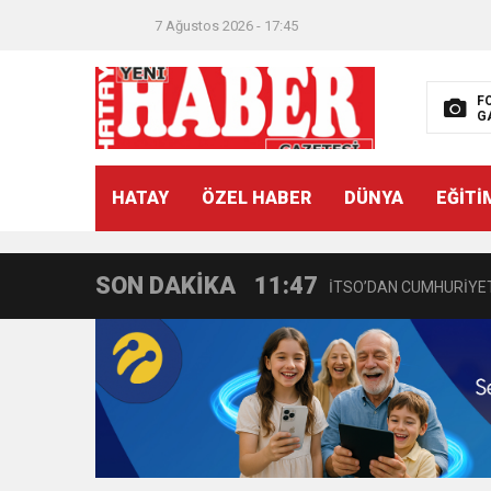
7 Ağustos 2026 - 17:45
F
G
21:40
CEYLANDERE’DE BAŞKA
HATAY
ÖZEL HABER
DÜNYA
EĞİTİ
18:22
BAŞKAN SAMİ ÜSTÜN’
SON DAKİKA
11:47
İTSO’DAN CUMHURİYET
18:55
İNCE’NİN CHP’DE KAL
11:57
IŞIL Eczanesi Görkemli 
21:40
HİKMET KAMİL ERYILMA