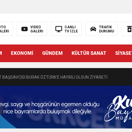
OTO
VIDEO
CANLI
TRAFİK
ALERI
GALERI
TV İZLE
DURUMU
N EMRAH KARAÇAY’A SEVGİ SELİ
M
EKONOMİ
GÜNDEM
KÜLTÜR SANAT
SİYASE
DEN GÖNÜLLERE DOKUNAN ZİYARET
 BAŞSAVCISI BURAK ÖZTÜRK’E HAYIRLI OLSUN ZİYARETİ
MASININ PERDE ARKASI: GÖRÜNENDEN DAHA FAZLASI MI VAR?
Bir Törenle Hizmete Açıldı
Z’DAN EĞİTİME KALICI YATIRIM