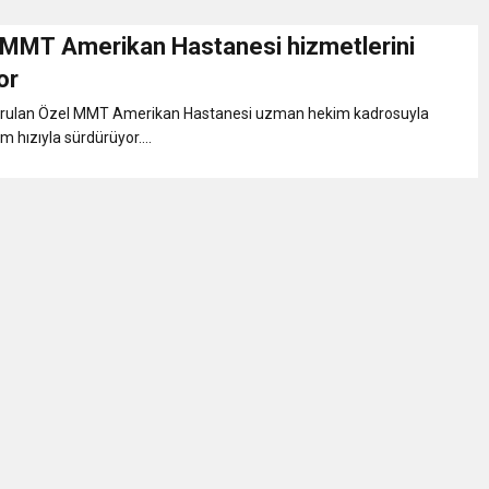
 MMT Amerikan Hastanesi hizmetlerini
Gül, Cumhuriyet, Türk Milletinin Özgürlük ve Onur Nişanesidir
or
urulan Özel MMT Amerikan Hastanesi uzman hekim kadrosuyla
N CUMHURİYET BAYRAMI MESAJI
m hızıyla sürdürüyor....
RTELENDİ
 TOPLANTI DUYURUSU
N EMRAH KARAÇAY’A SEVGİ SELİ
DEN GÖNÜLLERE DOKUNAN ZİYARET