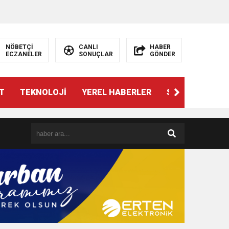
NÖBETÇİ
CANLI
HABER
ECZANELER
SONUÇLAR
GÖNDER
T
TEKNOLOJİ
YEREL HABERLER
SPOR