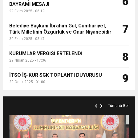
6
BAYRAMI MESAJI
29 Ekim 2025 - 06:19
Belediye Başkanı İbrahim Gül, Cumhuriyet,
7
Türk Milletinin Özgürlük ve Onur Nişanesidir
30 Ekim 2025 - 03:47
KURUMLAR VERGİSİ ERTELENDİ
8
29 Nisan 2025 - 17:36
İTSO İŞ-KUR SGK TOPLANTI DUYURUSU
9
29 Ocak 2025 - 01:00
Tümünü Gör