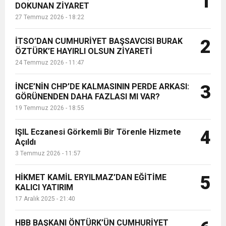
1
DOKUNAN ZİYARET
tutuklandı...
27 Temmuz 2026 - 18:22
1:00
İTSO İŞ-KUR SGK TOPLANTI
İTSO’DAN CUMHURİYET BAŞSAVCISI BURAK
2
ÖZTÜRK’E HAYIRLI OLSUN ZİYARETİ
21:40
CEYLANDERE’DE BAŞKAN EMRAH
DUYURUSU
24 Temmuz 2026 - 11:47
18:22
BAŞKAN SAMİ ÜSTÜN’DEN
KARAÇAY’A SEVGİ SELİ
İNCE’NİN CHP’DE KALMASININ PERDE ARKASI:
3
GÖRÜNENDEN DAHA FAZLASI MI VAR?
19 Temmuz 2026 - 18:55
GÖNÜLLERE DOKUNAN ZİYARET
IŞIL Eczanesi Görkemli Bir Törenle Hizmete
4
Açıldı
3 Temmuz 2026 - 11:57
HİKMET KAMİL ERYILMAZ’DAN EĞİTİME
5
KALICI YATIRIM
17 Aralık 2025 - 21:40
HBB BAŞKANI ÖNTÜRK’ÜN CUMHURİYET