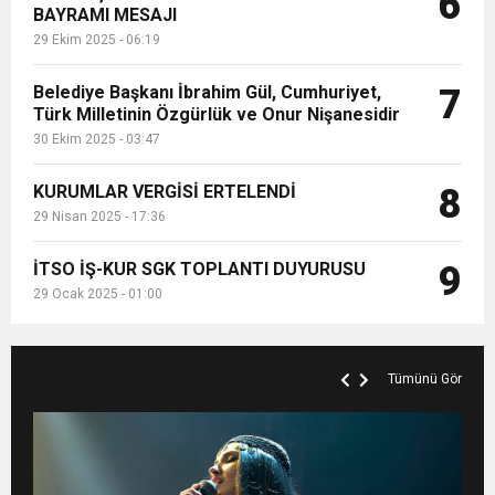
6
BAYRAMI MESAJI
29 Ekim 2025 - 06:19
Belediye Başkanı İbrahim Gül, Cumhuriyet,
7
Türk Milletinin Özgürlük ve Onur Nişanesidir
30 Ekim 2025 - 03:47
KURUMLAR VERGİSİ ERTELENDİ
8
29 Nisan 2025 - 17:36
İTSO İŞ-KUR SGK TOPLANTI DUYURUSU
9
29 Ocak 2025 - 01:00
Tümünü Gör