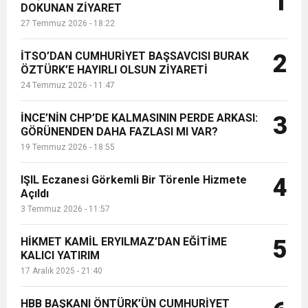
1
DOKUNAN ZİYARET
saldırısının ardından Cumhurbaşkanı
27 Temmuz 2026 - 18:22
Erdoğan'ın hain saldırıda yaralana...
6:19
HBB BAŞKANI ÖNTÜRK’ÜN
Cumhuriyet, Türk Milletinin Özgürlük
İTSO’DAN CUMHURİYET BAŞSAVCISI BURAK
2
17:36
ÖZTÜRK’E HAYIRLI OLSUN ZİYARETİ
KURUMLAR VERGİSİ ERTELENDİ
CUMHURİYET BAYRAMI MESAJI
ve Onur Nişanesidir
24 Temmuz 2026 - 11:47
1:00
İTSO İŞ-KUR SGK TOPLANTI
İNCE’NİN CHP’DE KALMASININ PERDE ARKASI:
3
GÖRÜNENDEN DAHA FAZLASI MI VAR?
19 Temmuz 2026 - 18:55
21:40
CEYLANDERE’DE BAŞKAN EMRAH
DUYURUSU
IŞIL Eczanesi Görkemli Bir Törenle Hizmete
4
18:22
Açıldı
BAŞKAN SAMİ ÜSTÜN’DEN
KARAÇAY’A SEVGİ SELİ
3 Temmuz 2026 - 11:57
GÖNÜLLERE DOKUNAN ZİYARET
HİKMET KAMİL ERYILMAZ’DAN EĞİTİME
5
KALICI YATIRIM
17 Aralık 2025 - 21:40
HBB BAŞKANI ÖNTÜRK’ÜN CUMHURİYET