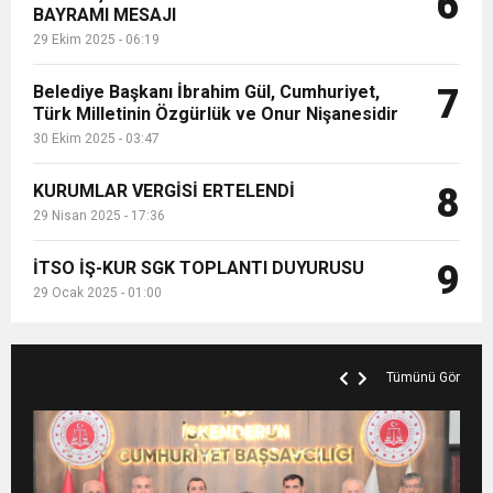
6
BAYRAMI MESAJI
29 Ekim 2025 - 06:19
Belediye Başkanı İbrahim Gül, Cumhuriyet,
7
Türk Milletinin Özgürlük ve Onur Nişanesidir
30 Ekim 2025 - 03:47
KURUMLAR VERGİSİ ERTELENDİ
8
29 Nisan 2025 - 17:36
İTSO İŞ-KUR SGK TOPLANTI DUYURUSU
9
29 Ocak 2025 - 01:00
Tümünü Gör