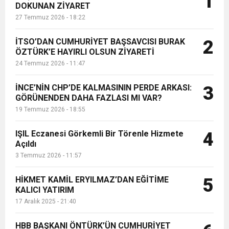
1
DOKUNAN ZİYARET
27 Temmuz 2026 - 18:22
6:19
HBB BAŞKANI ÖNTÜRK’ÜN
Cumhuriyet, Türk Milletinin Özgürlük
İTSO’DAN CUMHURİYET BAŞSAVCISI BURAK
2
17:36
ÖZTÜRK’E HAYIRLI OLSUN ZİYARETİ
KURUMLAR VERGİSİ ERTELENDİ
CUMHURİYET BAYRAMI MESAJI
ve Onur Nişanesidir
24 Temmuz 2026 - 11:47
1:00
İTSO İŞ-KUR SGK TOPLANTI
İNCE’NİN CHP’DE KALMASININ PERDE ARKASI:
3
GÖRÜNENDEN DAHA FAZLASI MI VAR?
19 Temmuz 2026 - 18:55
21:40
CEYLANDERE’DE BAŞKAN EMRAH
DUYURUSU
IŞIL Eczanesi Görkemli Bir Törenle Hizmete
4
18:22
Açıldı
BAŞKAN SAMİ ÜSTÜN’DEN
KARAÇAY’A SEVGİ SELİ
3 Temmuz 2026 - 11:57
GÖNÜLLERE DOKUNAN ZİYARET
HİKMET KAMİL ERYILMAZ’DAN EĞİTİME
5
KALICI YATIRIM
17 Aralık 2025 - 21:40
HBB BAŞKANI ÖNTÜRK’ÜN CUMHURİYET