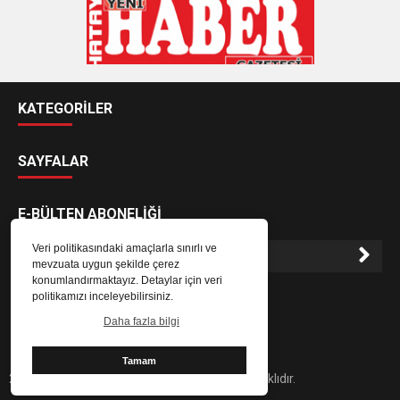
KATEGORİLER
SAYFALAR
E-BÜLTEN ABONELİĞİ
Veri politikasındaki amaçlarla sınırlı ve
mevzuata uygun şekilde çerez
konumlandırmaktayız. Detaylar için veri
E-Bülten aboneliği ile haberlere daha hızlı erişin.
politikamızı inceleyebilirsiniz.
Daha fazla bilgi
Tamam
2024 Hatay Yeni Haber Gazetesi - Her hakkı saklıdır.