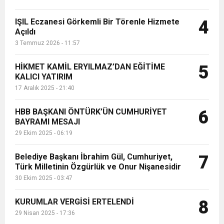
IŞIL Eczanesi Görkemli Bir Törenle Hizmete
4
Açıldı
3 Temmuz 2026 - 11:57
HİKMET KAMİL ERYILMAZ’DAN EĞİTİME
5
KALICI YATIRIM
17 Aralık 2025 - 21:40
HBB BAŞKANI ÖNTÜRK’ÜN CUMHURİYET
6
BAYRAMI MESAJI
29 Ekim 2025 - 06:19
Belediye Başkanı İbrahim Gül, Cumhuriyet,
7
Türk Milletinin Özgürlük ve Onur Nişanesidir
30 Ekim 2025 - 03:47
KURUMLAR VERGİSİ ERTELENDİ
8
29 Nisan 2025 - 17:36