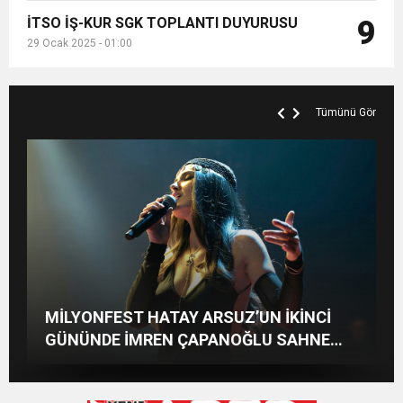
İTSO İŞ-KUR SGK TOPLANTI DUYURUSU
9
29 Ocak 2025 - 01:00
Tümünü Gör
ÖZÇELİK-İŞ’TEN SERT
EKİNCİLER 62 YAŞINDA: 62 YILLIK SANAYİ
REYHANLI VE KIRIKHAN HEYETİNDEN
MİLYONFEST HATAY ARSUZ’UN İKİNCİ
DEZENFORMASYON AÇIKLAMASI:
MİRASI GELECEĞE TAŞINIYOR
İSKENDERUN CUMHURİYET
“HUKUKİ VE CEZAİ SÜREÇ BAŞLATILDI”
GÜNÜNDE İMREN ÇAPANOĞLU SAHNE
BAŞSAVCILIĞINA ZİYARET
ALACAK