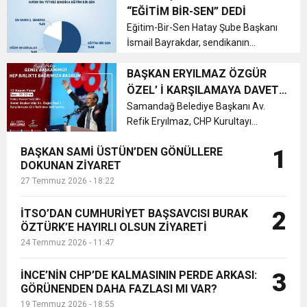
Başkanı Deniz Ezer, olayla ilgili
“EĞİTİM BİR-SEN” DEDİ
dikkat çeken bir basın açıklaması
6:19
Eğitim-Bir-Sen Hatay Şube Başkanı
HBB BAŞKANI ÖNTÜRK’ÜN
Cumhuriyet, Türk Milletinin Özgürlük
yaptı. Gen...
İsmail Bayrakdar, sendikanın
Hatay’da üst üste 12’nci kez yetkili
17:36
KURUMLAR VERGİSİ ERTELENDİ
CUMHURİYET BAYRAMI MESAJI
sendika olduğunu açıkladı. Üye
BAŞKAN ERYILMAZ ÖZGÜR
ve Onur Nişanesidir
sayısının 7 bin 481’e yükseldiğini
ÖZEL’ İ KARŞILAMAYA DAVET
belirten Bayrakdar, eğitim çalışan...
ETTİ
Samandağ Belediye Başkanı Av.
1:00
İTSO İŞ-KUR SGK TOPLANTI
Refik Eryılmaz, CHP Kurultayı
sonrası ilk ziyaretini Hatay' a
21:40
BAŞKAN SAMİ ÜSTÜN’DEN GÖNÜLLERE
1
yapacağını belirten ve 12 Kasım
CEYLANDERE’DE BAŞKAN EMRAH
DUYURUSU
DOKUNAN ZİYARET
Pazar günü Hatay'ı ziyaret edecek
27 Temmuz 2026 - 18:22
olan CHP Genel Başkanı Özgür
18:22
BAŞKAN SAMİ ÜSTÜN’DEN
KARAÇAY’A SEVGİ SELİ
Özel'i, Hatay...
İTSO’DAN CUMHURİYET BAŞSAVCISI BURAK
2
ÖZTÜRK’E HAYIRLI OLSUN ZİYARETİ
GÖNÜLLERE DOKUNAN ZİYARET
24 Temmuz 2026 - 11:47
İNCE’NİN CHP’DE KALMASININ PERDE ARKASI:
3
GÖRÜNENDEN DAHA FAZLASI MI VAR?
19 Temmuz 2026 - 18:55