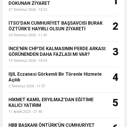
1
DOKUNAN ZİYARET
kültürel bağları güçlendirecek
27 Temmuz 2026 - 18:22
“Kardeş Şehir Protokolü”ne imza
6:19
HBB BAŞKANI ÖNTÜRK’ÜN
Cumhuriyet, Türk Milletinin Özgürlük
at...
İTSO’DAN CUMHURİYET BAŞSAVCISI BURAK
2
17:36
ÖZTÜRK’E HAYIRLI OLSUN ZİYARETİ
KURUMLAR VERGİSİ ERTELENDİ
CUMHURİYET BAYRAMI MESAJI
ve Onur Nişanesidir
24 Temmuz 2026 - 11:47
1:00
İTSO İŞ-KUR SGK TOPLANTI
İNCE’NİN CHP’DE KALMASININ PERDE ARKASI:
3
GÖRÜNENDEN DAHA FAZLASI MI VAR?
19 Temmuz 2026 - 18:55
21:40
CEYLANDERE’DE BAŞKAN EMRAH
DUYURUSU
IŞIL Eczanesi Görkemli Bir Törenle Hizmete
4
18:22
Açıldı
BAŞKAN SAMİ ÜSTÜN’DEN
KARAÇAY’A SEVGİ SELİ
3 Temmuz 2026 - 11:57
GÖNÜLLERE DOKUNAN ZİYARET
HİKMET KAMİL ERYILMAZ’DAN EĞİTİME
5
KALICI YATIRIM
17 Aralık 2025 - 21:40
HBB BAŞKANI ÖNTÜRK’ÜN CUMHURİYET