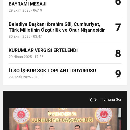
6
BAYRAMI MESAJI
29 Ekim 2025 - 06:19
Belediye Başkanı İbrahim Gül, Cumhuriyet,
7
Türk Milletinin Özgürlük ve Onur Nişanesidir
30 Ekim 2025 - 03:47
KURUMLAR VERGİSİ ERTELENDİ
8
29 Nisan 2025 - 17:36
İTSO İŞ-KUR SGK TOPLANTI DUYURUSU
9
29 Ocak 2025 - 01:00
Tümünü Gör