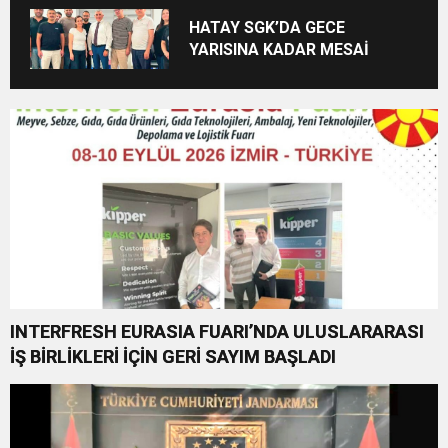
BAŞSAVCILIĞINA ZİYARET
HATAY SGK’DA GECE
YARISINA KADAR MESAİ
INTERFRESH EURASIA FUARI’NDA ULUSLARARASI
İŞ BİRLİKLERİ İÇİN GERİ SAYIM BAŞLADI