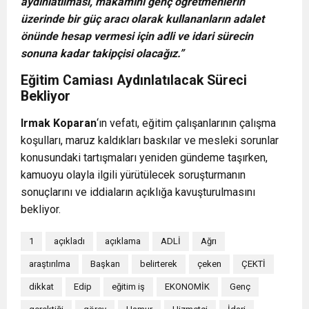
aydınlatılması, makamını genç öğretmenlerin
üzerinde bir güç aracı olarak kullananların adalet
önünde hesap vermesi için adli ve idari sürecin
sonuna kadar takipçisi olacağız.”
Eğitim Camiası Aydınlatılacak Süreci
Bekliyor
Irmak Koparan
‘ın vefatı, eğitim çalışanlarının çalışma
koşulları, maruz kaldıkları baskılar ve mesleki sorunlar
konusundaki tartışmaları yeniden gündeme taşırken,
kamuoyu olayla ilgili yürütülecek soruşturmanın
sonuçlarını ve iddiaların açıklığa kavuşturulmasını
bekliyor.
1
açıkladı
açıklama
ADLİ
Ağrı
araştırılma
Başkan
belirterek
çeken
ÇEKTİ
dikkat
Edip
eğitim iş
EKONOMİK
Genç