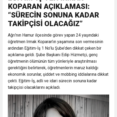
KOPARAN AÇIKLAMASI:
6:19
HBB BAŞKANI ÖNTÜRK’ÜN
Cumhuriyet, Türk Milletinin Özgürlük
“SÜRECİN SONUNA KADAR
TAKİPÇİSİ OLACAĞIZ”
17:36
KURUMLAR VERGİSİ ERTELENDİ
CUMHURİYET BAYRAMI MESAJI
ve Onur Nişanesidir
Ağrı’nın Hamur ilçesinde görev yapan 24 yaşındaki
1:00
öğretmen Irmak Koparan’ın yaşamına son vermesinin
İTSO İŞ-KUR SGK TOPLANTI
ardından Eğitim-İş 1 No’lu Şube’den dikkat çeken bir
açıklama geldi. Şube Başkanı Edip Hizmetçi, genç
21:40
CEYLANDERE’DE BAŞKAN EMRAH
DUYURUSU
öğretmenin ölümünün tüm yönleriyle araştırılması
gerektiğini belirterek, öğretmenlerin maruz kaldığı
18:22
BAŞKAN SAMİ ÜSTÜN’DEN
ekonomik sorunlar, şiddet ve mobbing iddialarına dikkat
KARAÇAY’A SEVGİ SELİ
çekti. Eğitim-İş, adli ve idari sürecin sonuna kadar
takipçisi olacaklarını açıkladı.
GÖNÜLLERE DOKUNAN ZİYARET