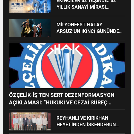
EKİNCİLER 62 YAŞINDA: 62
YILLIK SANAYİ MİRASI
GELECEĞE TAŞINIYOR
MİLYONFEST HATAY
ARSUZ’UN İKİNCİ GÜNÜNDE
İMREN ÇAPANOĞLU SAHNE
ALACAK
ÖZÇELİK-İŞ’TEN SERT DEZENFORMASYON
AÇIKLAMASI: “HUKUKİ VE CEZAİ SÜREÇ
BAŞLATILDI”
REYHANLI VE KIRIKHAN
HEYETİNDEN İSKENDERUN
CUMHURİYET