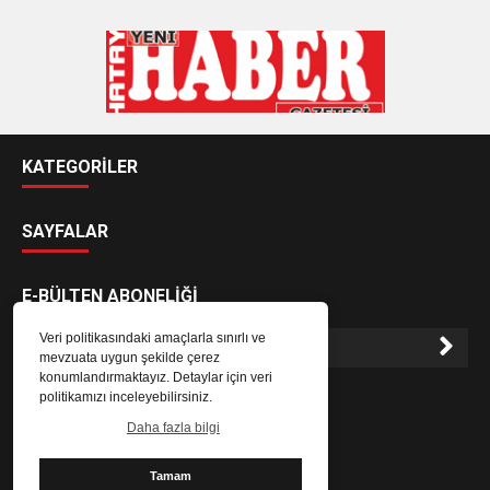
KATEGORİLER
SAYFALAR
E-BÜLTEN ABONELİĞİ
Veri politikasındaki amaçlarla sınırlı ve
mevzuata uygun şekilde çerez
konumlandırmaktayız. Detaylar için veri
E-Bülten aboneliği ile haberlere daha hızlı erişin.
politikamızı inceleyebilirsiniz.
Daha fazla bilgi
Tamam