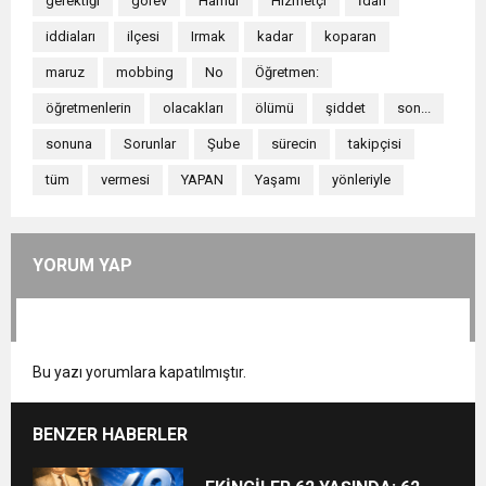
gerektiği
görev
Hamur
Hizmetçi
İdari
iddiaları
ilçesi
Irmak
kadar
koparan
maruz
mobbing
No
Öğretmen:
öğretmenlerin
olacakları
ölümü
şiddet
son...
sonuna
Sorunlar
Şube
sürecin
takipçisi
tüm
vermesi
YAPAN
Yaşamı
yönleriyle
YORUM YAP
Bu yazı yorumlara kapatılmıştır.
BENZER HABERLER