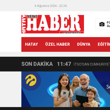
6 Ağustos 2026 - 22:26
F
G
21:40
CEYLANDERE’DE BAŞKA
HATAY
ÖZEL HABER
DÜNYA
EĞİTİ
18:22
BAŞKAN SAMİ ÜSTÜN’
SON DAKİKA
11:47
İTSO’DAN CUMHURİYET
18:55
İNCE’NİN CHP’DE KAL
11:57
IŞIL Eczanesi Görkemli 
21:40
HİKMET KAMİL ERYILMA