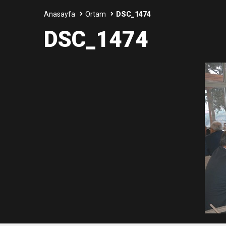
Anasayfa
Ortam
DSC_1474
3:47
Belediye Başkanı İbrahim 
DSC_1474
6:19
HBB BAŞKANI ÖNTÜRK’Ü
17:36
KURUMLAR VERGİSİ E
1:00
İTSO İŞ-KUR SGK
21:40
CEYLANDERE’DE BAŞKA
18:22
BAŞKAN SAMİ ÜSTÜN’