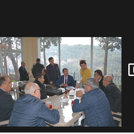
Gül, Cumhuriyet, Türk Milletinin Özgürlük ve Onur Nişanesidir
N CUMHURİYET BAYRAMI MESAJI
RTELENDİ
 TOPLANTI DUYURUSU
N EMRAH KARAÇAY’A SEVGİ SELİ
DEN GÖNÜLLERE DOKUNAN ZİYARET