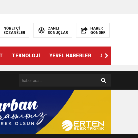
NÖBETÇİ
CANLI
HABER
ECZANELER
SONUÇLAR
GÖNDER
T
TEKNOLOJİ
YEREL HABERLER
SPOR