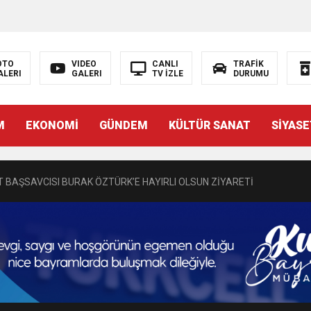
OTO
VIDEO
CANLI
TRAFİK
ALERI
GALERI
TV İZLE
DURUMU
N EMRAH KARAÇAY’A SEVGİ SELİ
M
EKONOMİ
GÜNDEM
KÜLTÜR SANAT
SİYASE
DEN GÖNÜLLERE DOKUNAN ZİYARET
 BAŞSAVCISI BURAK ÖZTÜRK’E HAYIRLI OLSUN ZİYARETİ
MASININ PERDE ARKASI: GÖRÜNENDEN DAHA FAZLASI MI VAR?
Bir Törenle Hizmete Açıldı
Z’DAN EĞİTİME KALICI YATIRIM