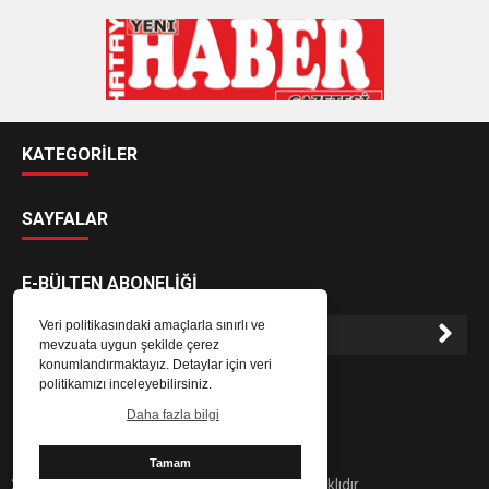
KATEGORİLER
SAYFALAR
E-BÜLTEN ABONELİĞİ
Veri politikasındaki amaçlarla sınırlı ve
mevzuata uygun şekilde çerez
konumlandırmaktayız. Detaylar için veri
E-Bülten aboneliği ile haberlere daha hızlı erişin.
politikamızı inceleyebilirsiniz.
Daha fazla bilgi
Tamam
2024 Hatay Yeni Haber Gazetesi - Her hakkı saklıdır.