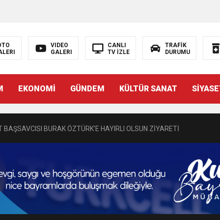
OTO
VIDEO
CANLI
TRAFİK
ALERI
GALERI
TV İZLE
DURUMU
N EMRAH KARAÇAY’A SEVGİ SELİ
M
EKONOMİ
GÜNDEM
KÜLTÜR SANAT
SİYASE
DEN GÖNÜLLERE DOKUNAN ZİYARET
 BAŞSAVCISI BURAK ÖZTÜRK’E HAYIRLI OLSUN ZİYARETİ
MASININ PERDE ARKASI: GÖRÜNENDEN DAHA FAZLASI MI VAR?
Bir Törenle Hizmete Açıldı
Z’DAN EĞİTİME KALICI YATIRIM