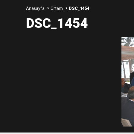
Anasayfa
Ortam
DSC_1454
3:47
Belediye Başkanı İbrahim 
DSC_1454
6:19
HBB BAŞKANI ÖNTÜRK’Ü
17:36
KURUMLAR VERGİSİ E
1:00
İTSO İŞ-KUR SGK
21:40
CEYLANDERE’DE BAŞKA
18:22
BAŞKAN SAMİ ÜSTÜN’