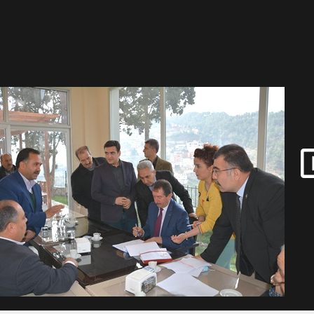
Gül, Cumhuriyet, Türk Milletinin Özgürlük ve Onur Nişanesidir
N CUMHURİYET BAYRAMI MESAJI
RTELENDİ
 TOPLANTI DUYURUSU
N EMRAH KARAÇAY’A SEVGİ SELİ
DEN GÖNÜLLERE DOKUNAN ZİYARET