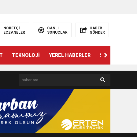
NÖBETÇİ
CANLI
HABER
ECZANELER
SONUÇLAR
GÖNDER
T
TEKNOLOJİ
YEREL HABERLER
SPOR