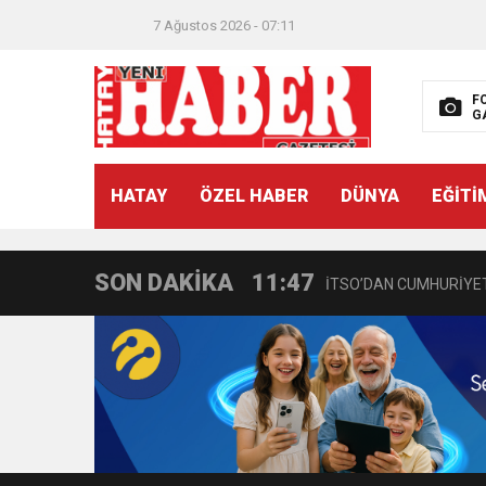
7 Ağustos 2026 - 07:11
F
G
21:40
CEYLANDERE’DE BAŞKA
HATAY
ÖZEL HABER
DÜNYA
EĞİTİ
18:22
BAŞKAN SAMİ ÜSTÜN’
SON DAKİKA
11:47
İTSO’DAN CUMHURİYET
18:55
İNCE’NİN CHP’DE KAL
11:57
IŞIL Eczanesi Görkemli 
21:40
HİKMET KAMİL ERYILMA