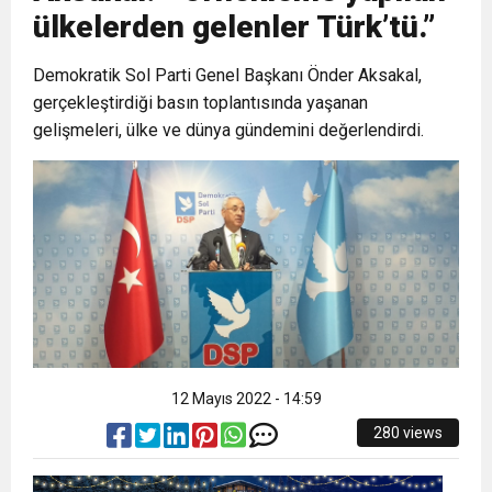
ülkelerden gelenler Türk’tü.”
6:19
HBB BAŞKANI ÖNTÜRK’ÜN
Cumhuriyet, Türk Milletinin Özgürlük
Demokratik Sol Parti Genel Başkanı Önder Aksakal,
gerçekleştirdiği basın toplantısında yaşanan
17:36
KURUMLAR VERGİSİ ERTELENDİ
CUMHURİYET BAYRAMI MESAJI
ve Onur Nişanesidir
gelişmeleri, ülke ve dünya gündemini değerlendirdi.
1:00
İTSO İŞ-KUR SGK TOPLANTI
21:40
CEYLANDERE’DE BAŞKAN EMRAH
DUYURUSU
18:22
BAŞKAN SAMİ ÜSTÜN’DEN
KARAÇAY’A SEVGİ SELİ
GÖNÜLLERE DOKUNAN ZİYARET
12 Mayıs 2022 - 14:59
280 views