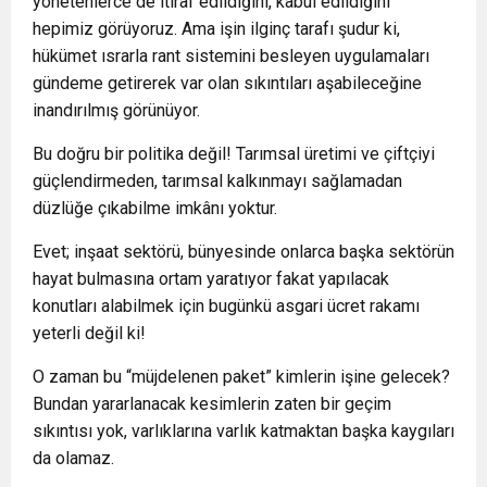
yönetenlerce de itiraf edildiğini, kabul edildiğini
hepimiz görüyoruz. Ama işin ilginç tarafı şudur ki,
hükümet ısrarla rant sistemini besleyen uygulamaları
gündeme getirerek var olan sıkıntıları aşabileceğine
inandırılmış görünüyor.
Bu doğru bir politika değil! Tarımsal üretimi ve çiftçiyi
güçlendirmeden, tarımsal kalkınmayı sağlamadan
düzlüğe çıkabilme imkânı yoktur.
Evet; inşaat sektörü, bünyesinde onlarca başka sektörün
hayat bulmasına ortam yaratıyor fakat yapılacak
konutları alabilmek için bugünkü asgari ücret rakamı
yeterli değil ki!
O zaman bu “müjdelenen paket” kimlerin işine gelecek?
Bundan yararlanacak kesimlerin zaten bir geçim
sıkıntısı yok, varlıklarına varlık katmaktan başka kaygıları
da olamaz.