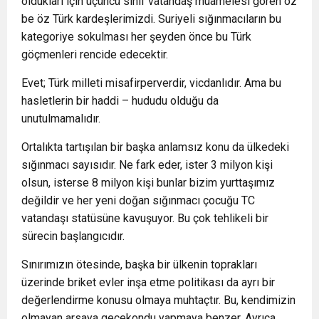
oldukları için üçüncü sınıf vatandaş muamelesi gören öz
be öz Türk kardeşlerimizdi. Suriyeli sığınmacıların bu
kategoriye sokulması her şeyden önce bu Türk
göçmenleri rencide edecektir.
Evet; Türk milleti misafirperverdir, vicdanlıdır. Ama bu
hasletlerin bir haddi – hududu olduğu da
unutulmamalıdır.
Ortalıkta tartışılan bir başka anlamsız konu da ülkedeki
sığınmacı sayısıdır. Ne fark eder, ister 3 milyon kişi
olsun, isterse 8 milyon kişi bunlar bizim yurttaşımız
değildir ve her yeni doğan sığınmacı çocuğu TC
vatandaşı statüsüne kavuşuyor. Bu çok tehlikeli bir
sürecin başlangıcıdır.
Sınırımızın ötesinde, başka bir ülkenin toprakları
üzerinde briket evler inşa etme politikası da ayrı bir
değerlendirme konusu olmaya muhtaçtır. Bu, kendimizin
olmayan arsaya gecekondu yapmaya benzer. Ayrıca