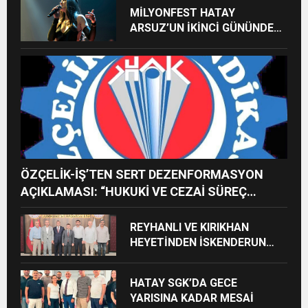
MİLYONFEST HATAY
ARSUZ’UN İKİNCİ GÜNÜNDE
İMREN ÇAPANOĞLU SAHNE
ALACAK
ÖZÇELİK-İŞ’TEN SERT DEZENFORMASYON
AÇIKLAMASI: “HUKUKİ VE CEZAİ SÜREÇ
BAŞLATILDI”
REYHANLI VE KIRIKHAN
HEYETİNDEN İSKENDERUN
CUMHURİYET
BAŞSAVCILIĞINA ZİYARET
HATAY SGK’DA GECE
YARISINA KADAR MESAİ