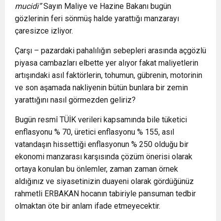
mucidi”
Sayın Maliye ve Hazine Bakanı bugün
gözlerinin feri sönmüş halde yarattığı manzarayı
çaresizce izliyor.
Çarşı – pazardaki pahalılığın sebepleri arasında açgözlü
piyasa cambazları elbette yer alıyor fakat maliyetlerin
artışındaki asıl faktörlerin, tohumun, gübrenin, motorinin
ve son aşamada nakliyenin bütün bunlara bir zemin
yarattığını nasıl görmezden geliriz?
Bugün resmî TÜİK verileri kapsamında bile tüketici
enflasyonu % 70, üretici enflasyonu % 155, asıl
vatandaşın hissettiği enflasyonun % 250 olduğu bir
ekonomi manzarası karşısında çözüm önerisi olarak
ortaya konulan bu önlemler, zaman zaman örnek
aldığınız ve siyasetinizin duayeni olarak gördüğünüz
rahmetli ERBAKAN hocanın tabiriyle pansuman tedbir
olmaktan öte bir anlam ifade etmeyecektir.