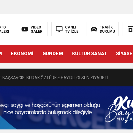
OTO
VIDEO
CANLI
TRAFİK
ALERI
GALERI
TV İZLE
DURUMU
N EMRAH KARAÇAY’A SEVGİ SELİ
M
EKONOMİ
GÜNDEM
KÜLTÜR SANAT
SİYASE
DEN GÖNÜLLERE DOKUNAN ZİYARET
 BAŞSAVCISI BURAK ÖZTÜRK’E HAYIRLI OLSUN ZİYARETİ
MASININ PERDE ARKASI: GÖRÜNENDEN DAHA FAZLASI MI VAR?
Bir Törenle Hizmete Açıldı
Z’DAN EĞİTİME KALICI YATIRIM