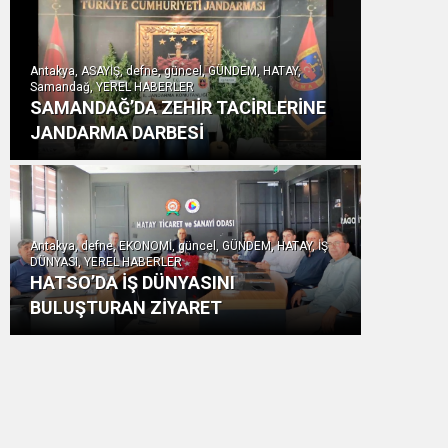
Antakya, ASAYİŞ, defne, güncel, GÜNDEM, HATAY,
Samandağ, YEREL HABERLER
SAMANDAĞ’DA ZEHİR TACİRLERİNE
JANDARMA DARBESİ
Antakya, defne, EKONOMİ, güncel, GÜNDEM, HATAY, İŞ
DÜNYASI, YEREL HABERLER
HATSO’DA İŞ DÜNYASINI
BULUŞTURAN ZİYARET