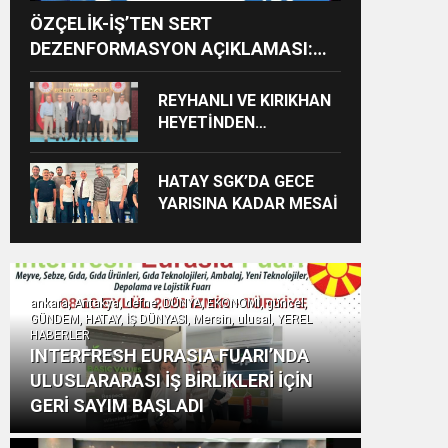
ÖZÇELİK-İŞ’TEN SERT
DEZENFORMASYON AÇIKLAMASI:
“HUKUKİ VE CEZAİ SÜREÇ
BAŞLATILDI”
REYHANLI VE KIRIKHAN
HEYETİNDEN
İSKENDERUN
CUMHURİYET
HATAY SGK’DA GECE
BAŞSAVCILIĞINA
YARISINA KADAR MESAİ
ZİYARET
ankara, Antakya, defne, DÜNYA, EKONOMİ, güncel,
GÜNDEM, HATAY, İŞ DÜNYASI, Mersin, ulusal, YEREL
HABERLER
INTERFRESH EURASIA FUARI’NDA
ULUSLARARASI İŞ BİRLİKLERİ İÇİN
GERİ SAYIM BAŞLADI