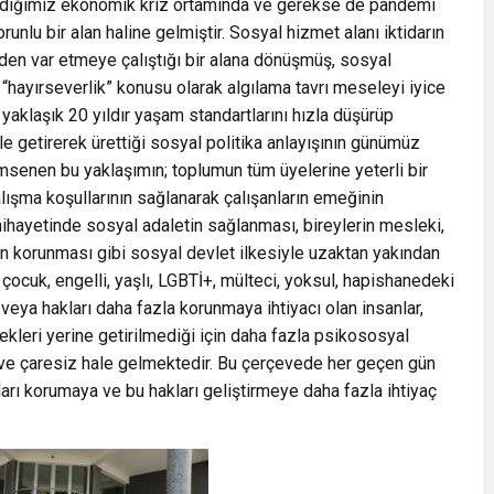
şadığımız ekonomik kriz ortamında ve gerekse de pandemi
unlu bir alan haline gelmiştir. Sosyal hizmet alanı iktidarın
iden var etmeye çalıştığı bir alana dönüşmüş, sosyal
 “hayırseverlik” konusu olarak algılama tavrı meseleyi iyice
; yaklaşık 20 yıldır yaşam standartlarını hızla düşürüp
ale getirerek ürettiği sosyal politika anlayışının günümüz
imsenen bu yaklaşımın; toplumun tüm üyelerine yeterli bir
lışma koşullarının sağlanarak çalışanların emeğinin
 nihayetinde sosyal adaletin sağlanması, bireylerin mesleki,
en korunması gibi sosyal devlet ilkesiyle uzaktan yakından
ocuk, engelli, yaşlı, LGBTİ+, mülteci, yoksul, hapishanedeki
eya hakları daha fazla korunmaya ihtiyacı olan insanlar,
rekleri yerine getirilmediği için daha fazla psikososyal
a ve çaresiz hale gelmektedir. Bu çerçevede her geçen gün
arı korumaya ve bu hakları geliştirmeye daha fazla ihtiyaç