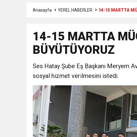
Anasayfa
YEREL HABERLER
14-15 MARTTA M
3:47
Belediye Başkanı İbrahim 
14-15 MARTTA MÜ
6:19
HBB BAŞKANI ÖNTÜRK’Ü
BÜYÜTÜYORUZ
17:36
KURUMLAR VERGİSİ E
Ses Hatay Şube Eş Başkanı Meryem Avcı
1:00
İTSO İŞ-KUR SGK
sosyal hizmet verilmesini istedi.
21:40
CEYLANDERE’DE BAŞKA
18:22
BAŞKAN SAMİ ÜSTÜN’