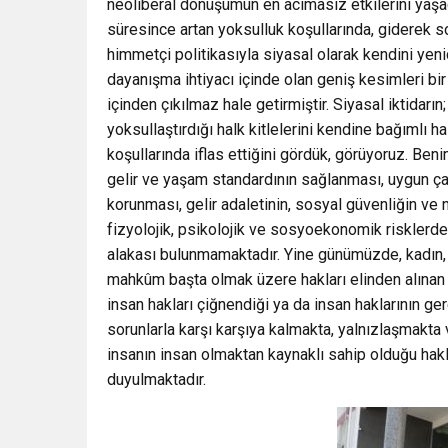
neoliberal dönüşümün en acımasız etkilerini ya
süresince artan yoksulluk koşullarında, giderek sor
himmetçi politikasıyla siyasal olarak kendini yen
dayanışma ihtiyacı içinde olan geniş kesimleri bir
içinden çıkılmaz hale getirmiştir. Siyasal iktidarın
yoksullaştırdığı halk kitlelerini kendine bağımlı h
koşullarında iflas ettiğini gördük, görüyoruz. Ben
gelir ve yaşam standardının sağlanması, uygun ça
korunması, gelir adaletinin, sosyal güvenliğin ve
fizyolojik, psikolojik ve sosyoekonomik risklerd
alakası bulunmamaktadır. Yine günümüzde, kadın, ç
mahkûm başta olmak üzere hakları elinden alınan v
insan hakları çiğnendiği ya da insan haklarının ge
sorunlarla karşı karşıya kalmakta, yalnızlaşmakt
insanın insan olmaktan kaynaklı sahip olduğu hakl
duyulmaktadır.