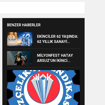
BENZER HABERLER
EKİNCİLER 62 YAŞINDA:
62 YILLIK SANAYİ
MİRASI GELECEĞE
TAŞINIYOR
MİLYONFEST HATAY
ARSUZ’UN İKİNCİ
GÜNÜNDE İMREN
ÇAPANOĞLU SAHNE
ALACAK