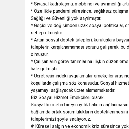
* Siyasal kadrolaşma, mobbingi ve ayrımcılığı art
* Özellikle pandemi süresince, sağlıksız çalışma k
Sağlığı ve Güvenliği yok sayılmıştır.
* Geçici ve değişimden uzak sosyal politikalar, 
sebep olmuştur.
* Artan sosyal destek talepleri, kuruluşlara başv
taleplerin karşılanamaması sorunu gelişerek, bu
olmuştur.
* Çalışanların görev tanımlarına ilişkin düzenlemel
hale gelmiştir.
* Ücret rejimindeki uygulamalar emekçiler arasındak
koşullarda çalışma söz konusudur. Sosyal hizmet em
yaşamayı sağlayacak ücret alamamaktadır.
Biz Sosyal Hizmet Emekçileri olarak;
Sosyal hizmetin bireyin iyilik halinin sağlanmasın
bağlamda ortak sorumlulukların desteklenmesini es
taleplerimizi şöyle sıralıyoruz.
# Küresel salgın ve ekonomik kriz süresince yoksu