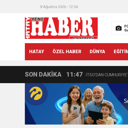
8 Ağustos 2026 - 12:54
F
G
21:40
CEYLANDERE’DE BAŞKA
HATAY
ÖZEL HABER
DÜNYA
EĞİTİ
18:22
BAŞKAN SAMİ ÜSTÜN’
SON DAKİKA
11:47
İTSO’DAN CUMHURİYET
18:55
İNCE’NİN CHP’DE KAL
11:57
IŞIL Eczanesi Görkemli 
21:40
HİKMET KAMİL ERYILMA