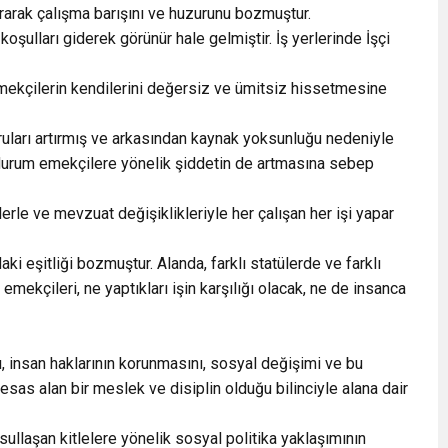
ırarak çalışma barışını ve huzurunu bozmuştur.
oşulları giderek görünür hale gelmiştir. İş yerlerinde İşçi
emekçilerin kendilerini değersiz ve ümitsiz hissetmesine
uruları artırmış ve arkasından kaynak yoksunluğu nedeniyle
 durum emekçilere yönelik şiddetin de artmasına sebep
erle ve mevzuat değişiklikleriyle her çalışan her işi yapar
i eşitliği bozmuştur. Alanda, farklı statülerde ve farklı
ekçileri, ne yaptıkları işin karşılığı olacak, ne de insanca
ı, insan haklarının korunmasını, sosyal değişimi ve bu
as alan bir meslek ve disiplin olduğu bilinciyle alana dair
llaşan kitlelere yönelik sosyal politika yaklaşımının