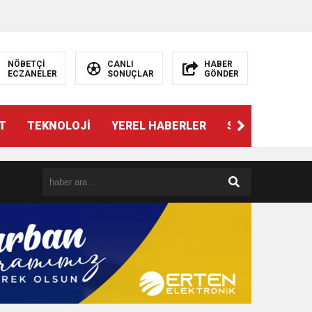
NÖBETÇİ
CANLI
HABER
ECZANELER
SONUÇLAR
GÖNDER
T
TEKNOLOJİ
YEREL HABERLER
SPOR