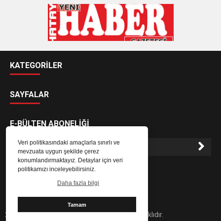
KATEGORİLER
SAYFALAR
E-BÜLTEN ABONELİĞİ
Veri politikasındaki amaçlarla sınırlı ve
mevzuata uygun şekilde çerez
konumlandırmaktayız. Detaylar için veri
E-Bülten aboneliği ile haberlere daha hızlı erişin.
politikamızı inceleyebilirsiniz.
Daha fazla bilgi
Tamam
2024 Hatay Yeni Haber Gazetesi - Her hakkı saklıdır.