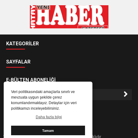
KATEGORİLER
SAYFALAR
E-BÜLTEN ABONELİĞİ
Veri politikasındaki amaçlarla sınırlı ve
mevzuata uygun şekilde çerez
konumlandırmaktayız. Detaylar için veri
E-Bülten aboneliği ile haberlere daha hızlı erişin.
politikamızı inceleyebilirsiniz.
Daha fazla bilgi
Tamam
2024 Hatay Yeni Haber Gazetesi - Her hakkı saklıdır.