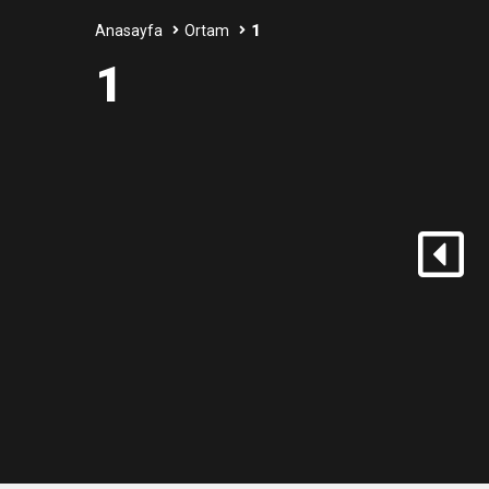
Anasayfa
Ortam
1
3:47
Belediye Başkanı İbrahim 
1
6:19
HBB BAŞKANI ÖNTÜRK’Ü
17:36
KURUMLAR VERGİSİ E
1:00
İTSO İŞ-KUR SGK
21:40
CEYLANDERE’DE BAŞKA
18:22
BAŞKAN SAMİ ÜSTÜN’