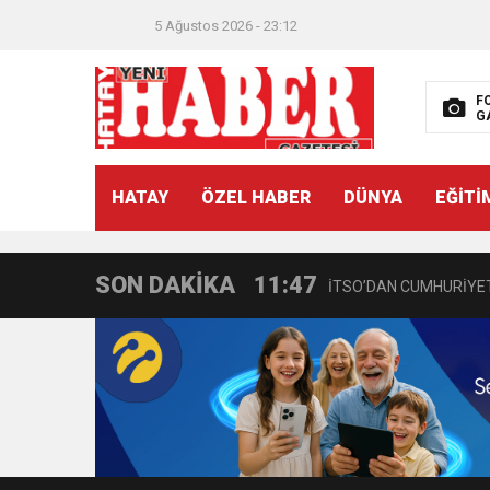
5 Ağustos 2026 - 23:12
F
G
21:40
CEYLANDERE’DE BAŞKA
HATAY
ÖZEL HABER
DÜNYA
EĞİTİ
18:22
BAŞKAN SAMİ ÜSTÜN’
SON DAKİKA
11:47
İTSO’DAN CUMHURİYET
18:55
İNCE’NİN CHP’DE KAL
11:57
IŞIL Eczanesi Görkemli 
21:40
HİKMET KAMİL ERYILMA