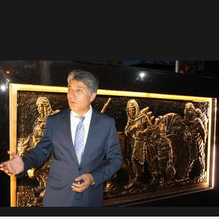
Gül, Cumhuriyet, Türk Milletinin Özgürlük ve Onur Nişanesidir
N CUMHURİYET BAYRAMI MESAJI
RTELENDİ
 TOPLANTI DUYURUSU
N EMRAH KARAÇAY’A SEVGİ SELİ
DEN GÖNÜLLERE DOKUNAN ZİYARET