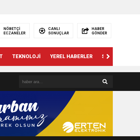
NÖBETÇİ
CANLI
HABER
ECZANELER
SONUÇLAR
GÖNDER
T
TEKNOLOJİ
YEREL HABERLER
SPOR