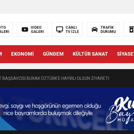
OTO
VIDEO
CANLI
TRAFİK
ALERI
GALERI
TV İZLE
DURUMU
N EMRAH KARAÇAY’A SEVGİ SELİ
M
EKONOMİ
GÜNDEM
KÜLTÜR SANAT
SİYASE
DEN GÖNÜLLERE DOKUNAN ZİYARET
 BAŞSAVCISI BURAK ÖZTÜRK’E HAYIRLI OLSUN ZİYARETİ
MASININ PERDE ARKASI: GÖRÜNENDEN DAHA FAZLASI MI VAR?
Bir Törenle Hizmete Açıldı
Z’DAN EĞİTİME KALICI YATIRIM