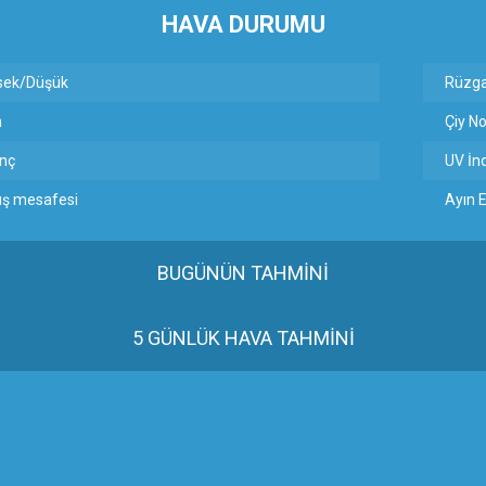
HAVA DURUMU
Gül, Cumhuriyet, Türk Milletinin Özgürlük ve Onur Nişanesidir
sek/Düşük
Rüzga
m
Çiy No
N CUMHURİYET BAYRAMI MESAJI
nç
UV İn
RTELENDİ
üş mesafesi
Ayın E
 TOPLANTI DUYURUSU
BUGÜNÜN TAHMİNİ
N EMRAH KARAÇAY’A SEVGİ SELİ
5 GÜNLÜK HAVA TAHMİNİ
DEN GÖNÜLLERE DOKUNAN ZİYARET