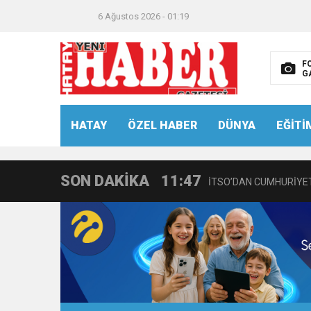
6 Ağustos 2026 - 01:19
F
G
21:40
CEYLANDERE’DE BAŞKA
HATAY
ÖZEL HABER
DÜNYA
EĞİTİ
18:22
BAŞKAN SAMİ ÜSTÜN’
SON DAKİKA
11:47
İTSO’DAN CUMHURİYET
18:55
İNCE’NİN CHP’DE KAL
11:57
IŞIL Eczanesi Görkemli 
21:40
HİKMET KAMİL ERYILMA