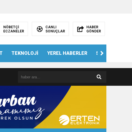
NÖBETÇİ
CANLI
HABER
ECZANELER
SONUÇLAR
GÖNDER
T
TEKNOLOJİ
YEREL HABERLER
SPOR