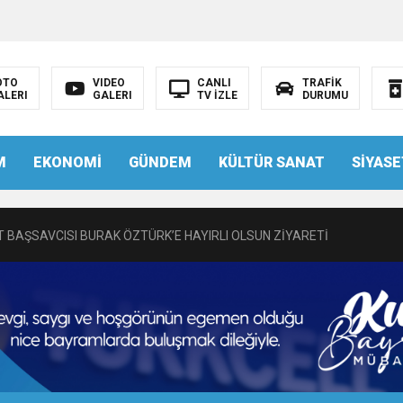
OTO
VIDEO
CANLI
TRAFİK
ALERI
GALERI
TV İZLE
DURUMU
N EMRAH KARAÇAY’A SEVGİ SELİ
M
EKONOMİ
GÜNDEM
KÜLTÜR SANAT
SİYASE
DEN GÖNÜLLERE DOKUNAN ZİYARET
 BAŞSAVCISI BURAK ÖZTÜRK’E HAYIRLI OLSUN ZİYARETİ
MASININ PERDE ARKASI: GÖRÜNENDEN DAHA FAZLASI MI VAR?
Bir Törenle Hizmete Açıldı
Z’DAN EĞİTİME KALICI YATIRIM