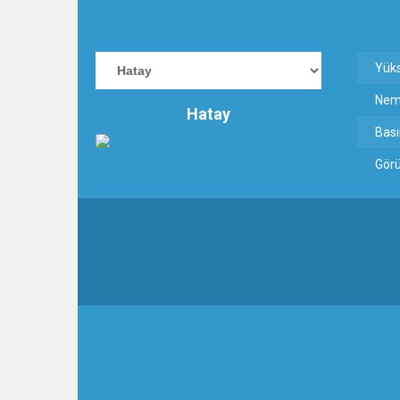
3:47
Belediye Başkanı İbrahim 
Yük
6:19
Ne
HBB BAŞKANI ÖNTÜRK’Ü
Hatay
Bası
17:36
KURUMLAR VERGİSİ E
Gör
1:00
İTSO İŞ-KUR SGK
21:40
CEYLANDERE’DE BAŞKA
18:22
BAŞKAN SAMİ ÜSTÜN’