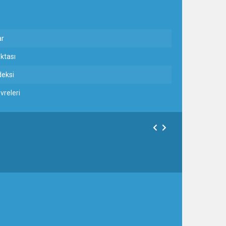
r
ktası
deksi
vreleri