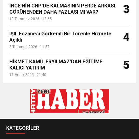
İNCE’NİN CHP’DE KALMASININ PERDE ARKASI:
3
GÖRÜNENDEN DAHA FAZLASI MI VAR?
19 Temmuz 2026 - 18:55
IŞIL Eczanesi Görkemli Bir Törenle Hizmete
4
Açıldı
3 Temmuz 2026 - 11:57
HİKMET KAMİL ERYILMAZ’DAN EĞİTİME
5
KALICI YATIRIM
17 Aralık 2025 - 21:40
KATEGORİLER