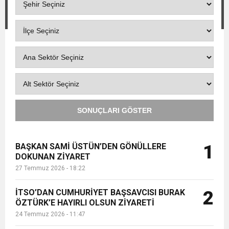
6:19
HBB BAŞKANI ÖNTÜRK’ÜN
Cumhuriyet, Türk Milletinin Özgürlük
17:36
KURUMLAR VERGİSİ ERTELENDİ
CUMHURİYET BAYRAMI MESAJI
ve Onur Nişanesidir
1:00
İTSO İŞ-KUR SGK TOPLANTI
SONUÇLARI GÖSTER
21:40
CEYLANDERE’DE BAŞKAN EMRAH
DUYURUSU
18:22
BAŞKAN SAMİ ÜSTÜN’DEN
KARAÇAY’A SEVGİ SELİ
BAŞKAN SAMİ ÜSTÜN’DEN GÖNÜLLERE
1
DOKUNAN ZİYARET
27 Temmuz 2026 - 18:22
GÖNÜLLERE DOKUNAN ZİYARET
İTSO’DAN CUMHURİYET BAŞSAVCISI BURAK
2
ÖZTÜRK’E HAYIRLI OLSUN ZİYARETİ
24 Temmuz 2026 - 11:47