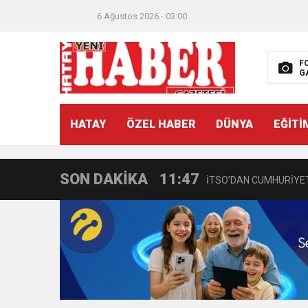
6 Ağustos 2026 - 03:00
F
G
21:40
CEYLANDERE’DE BAŞKA
HATAY
ÖZEL HABER
DÜNYA
EĞİTİ
18:22
BAŞKAN SAMİ ÜSTÜN’
SON DAKİKA
11:47
İTSO’DAN CUMHURİYET
18:55
İNCE’NİN CHP’DE KAL
11:57
IŞIL Eczanesi Görkemli 
21:40
HİKMET KAMİL ERYILMA