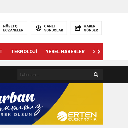
NÖBETÇİ
CANLI
HABER
ECZANELER
SONUÇLAR
GÖNDER
T
TEKNOLOJİ
YEREL HABERLER
SPOR