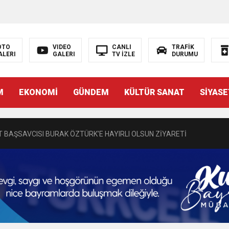
OTO
VIDEO
CANLI
TRAFİK
ALERI
GALERI
TV İZLE
DURUMU
N EMRAH KARAÇAY’A SEVGİ SELİ
M
EKONOMİ
GÜNDEM
KÜLTÜR SANAT
SİYASE
DEN GÖNÜLLERE DOKUNAN ZİYARET
 BAŞSAVCISI BURAK ÖZTÜRK’E HAYIRLI OLSUN ZİYARETİ
MASININ PERDE ARKASI: GÖRÜNENDEN DAHA FAZLASI MI VAR?
Bir Törenle Hizmete Açıldı
Z’DAN EĞİTİME KALICI YATIRIM