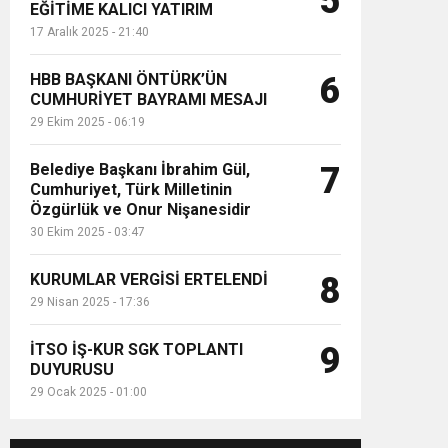
5
EĞİTİME KALICI YATIRIM
17 Aralık 2025 - 21:40
HBB BAŞKANI ÖNTÜRK’ÜN
6
CUMHURİYET BAYRAMI MESAJI
29 Ekim 2025 - 06:19
Belediye Başkanı İbrahim Gül,
7
Cumhuriyet, Türk Milletinin
Özgürlük ve Onur Nişanesidir
30 Ekim 2025 - 03:47
KURUMLAR VERGİSİ ERTELENDİ
8
29 Nisan 2025 - 17:36
İTSO İŞ-KUR SGK TOPLANTI
9
DUYURUSU
29 Ocak 2025 - 01:00