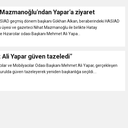
 Mazmanoğlu’ndan Yapar’a ziyaret
Gül, Cumhuriyet, Türk Milletinin Özgürlük ve Onur Nişanesidir
HASİAD geçmiş dönem başkanı Gökhan Alkan, beraberindeki HASİAD
 üyesi ve gazeteci Nihat Mazmanoğlu ile birlikte Hatay
N CUMHURİYET BAYRAMI MESAJI
 Hızarcılar odası Başkanı Mehmet Ali Yapa...
RTELENDİ
Ali Yapar güven tazeledi”
ılar ve Mobilyacılar Odası Başkanı Mehmet Ali Yapar, gerçekleşen
 TOPLANTI DUYURUSU
urulda güven tazeleyerek yeniden başkanlığa seçildi....
N EMRAH KARAÇAY’A SEVGİ SELİ
DEN GÖNÜLLERE DOKUNAN ZİYARET