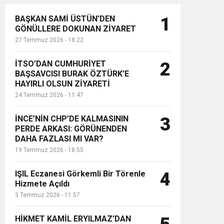
BAŞKAN SAMİ ÜSTÜN’DEN
1
GÖNÜLLERE DOKUNAN ZİYARET
27 Temmuz 2026 - 18:22
İTSO’DAN CUMHURİYET
2
BAŞSAVCISI BURAK ÖZTÜRK’E
HAYIRLI OLSUN ZİYARETİ
24 Temmuz 2026 - 11:47
İNCE’NİN CHP’DE KALMASININ
3
PERDE ARKASI: GÖRÜNENDEN
DAHA FAZLASI MI VAR?
19 Temmuz 2026 - 18:55
IŞIL Eczanesi Görkemli Bir Törenle
4
Hizmete Açıldı
3 Temmuz 2026 - 11:57
HİKMET KAMİL ERYILMAZ’DAN