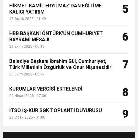
HİKMET KAMİL ERYILMAZ’DAN EĞİTİME
5
KALICI YATIRIM
17 Aralık 2025 - 21:40
HBB BAŞKANI ÖNTÜRK’ÜN CUMHURİYET
6
BAYRAMI MESAJI
29 Ekim 2025 - 06:19
Belediye Başkanı İbrahim Gül, Cumhuriyet,
7
Türk Milletinin Özgürlük ve Onur Nişanesidir
30 Ekim 2025 - 03:47
KURUMLAR VERGİSİ ERTELENDİ
8
29 Nisan 2025 - 17:36
İTSO İŞ-KUR SGK TOPLANTI DUYURUSU
9
29 Ocak 2025 - 01:00