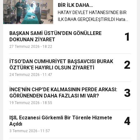
Müdürü Hasan Küçük'ü ziyaret etti.
BİR İLK DAHA
Görüşmede esnafın sorunları,
6:19
GERÇEKLEŞTİRİLDİ
HATAY DEVLET HATANESİ’NDE BİR
HBB BAŞKANI ÖNTÜRK’ÜN
Cumhuriyet, Türk Milletinin Özgürlük
finansal d...
İLK DAHA GERÇEKLEŞTİRİLDİ Hatay
Devlet Hastanesi’nde ilk defa
17:36
KURUMLAR VERGİSİ ERTELENDİ
CUMHURİYET BAYRAMI MESAJI
BAŞKAN SAMİ ÜSTÜN’DEN GÖNÜLLERE
1
uygulanan ve Türkiye’de sayılı
ve Onur Nişanesidir
DOKUNAN ZİYARET
merkezlerde uygulanabilen HIPEC
27 Temmuz 2026 - 18:22
(Karın içi kemoterapi) yöntemi
1:00
İTSO İŞ-KUR SGK TOPLANTI
başarılı bir o...
İTSO’DAN CUMHURİYET BAŞSAVCISI BURAK
2
ÖZTÜRK’E HAYIRLI OLSUN ZİYARETİ
21:40
CEYLANDERE’DE BAŞKAN EMRAH
DUYURUSU
24 Temmuz 2026 - 11:47
18:22
BAŞKAN SAMİ ÜSTÜN’DEN
KARAÇAY’A SEVGİ SELİ
İNCE’NİN CHP’DE KALMASININ PERDE ARKASI:
3
GÖRÜNENDEN DAHA FAZLASI MI VAR?
19 Temmuz 2026 - 18:55
GÖNÜLLERE DOKUNAN ZİYARET
IŞIL Eczanesi Görkemli Bir Törenle Hizmete
4
Açıldı
3 Temmuz 2026 - 11:57