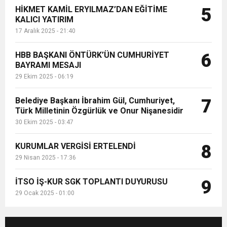
HİKMET KAMİL ERYILMAZ’DAN EĞİTİME
5
KALICI YATIRIM
17 Aralık 2025 - 21:40
HBB BAŞKANI ÖNTÜRK’ÜN CUMHURİYET
6
BAYRAMI MESAJI
29 Ekim 2025 - 06:19
Belediye Başkanı İbrahim Gül, Cumhuriyet,
7
Türk Milletinin Özgürlük ve Onur Nişanesidir
30 Ekim 2025 - 03:47
KURUMLAR VERGİSİ ERTELENDİ
8
29 Nisan 2025 - 17:36
İTSO İŞ-KUR SGK TOPLANTI DUYURUSU
9
29 Ocak 2025 - 01:00