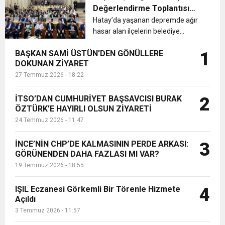
oldular....
Değerlendirme Toplantısı
6:19
Yapıldı
Hatay’da yaşanan depremde ağır
HBB BAŞKANI ÖNTÜRK’ÜN
Cumhuriyet, Türk Milletinin Özgürlük
hasar alan ilçelerin belediye
başkanları, Deprem Bölgeleri
17:36
KURUMLAR VERGİSİ ERTELENDİ
CUMHURİYET BAYRAMI MESAJI
BAŞKAN SAMİ ÜSTÜN’DEN GÖNÜLLERE
1
İstişare ve Değerlendirme
ve Onur Nişanesidir
DOKUNAN ZİYARET
toplantısına katıldı....
27 Temmuz 2026 - 18:22
1:00
İTSO İŞ-KUR SGK TOPLANTI
İTSO’DAN CUMHURİYET BAŞSAVCISI BURAK
2
ÖZTÜRK’E HAYIRLI OLSUN ZİYARETİ
21:40
CEYLANDERE’DE BAŞKAN EMRAH
DUYURUSU
24 Temmuz 2026 - 11:47
18:22
BAŞKAN SAMİ ÜSTÜN’DEN
KARAÇAY’A SEVGİ SELİ
İNCE’NİN CHP’DE KALMASININ PERDE ARKASI:
3
GÖRÜNENDEN DAHA FAZLASI MI VAR?
19 Temmuz 2026 - 18:55
GÖNÜLLERE DOKUNAN ZİYARET
IŞIL Eczanesi Görkemli Bir Törenle Hizmete
4
Açıldı
3 Temmuz 2026 - 11:57