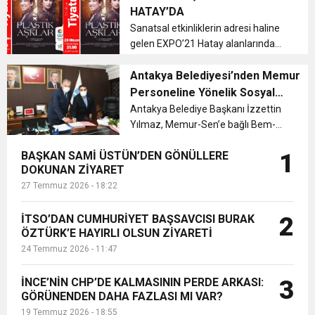
HATAY’DA
6:19
Sanatsal etkinliklerin adresi haline
HBB BAŞKANI ÖNTÜRK’ÜN
Cumhuriyet, Türk Milletinin Özgürlük
gelen EXPO’21 Hatay alanlarında
birbirinden kıymetli tiyatro oyunları
17:36
KURUMLAR VERGİSİ ERTELENDİ
CUMHURİYET BAYRAMI MESAJI
sanatseverlerle buluşmaya devam
Antakya Belediyesi’nden Memur
ve Onur Nişanesidir
ediyor....
Personeline Yönelik Sosyal
Denge Tazminatı Sözleşmesi
Antakya Belediye Başkanı İzzettin
1:00
İTSO İŞ-KUR SGK TOPLANTI
Yılmaz, Memur-Sen’e bağlı Bem-
BAŞKAN YILMAZ; SÖZLEŞME
Bir-Sen ile memur personelini
MEMUR KARDEŞLERİMİZE
21:40
BAŞKAN SAMİ ÜSTÜN’DEN GÖNÜLLERE
1
kapsayan sosyal denge tazminatı
CEYLANDERE’DE BAŞKAN EMRAH
DUYURUSU
HAYIRLI VE UĞURLU OLSUN
DOKUNAN ZİYARET
için tavan ücretten sözleşme
27 Temmuz 2026 - 18:22
imzaladı....
18:22
BAŞKAN SAMİ ÜSTÜN’DEN
KARAÇAY’A SEVGİ SELİ
İTSO’DAN CUMHURİYET BAŞSAVCISI BURAK
2
ÖZTÜRK’E HAYIRLI OLSUN ZİYARETİ
GÖNÜLLERE DOKUNAN ZİYARET
24 Temmuz 2026 - 11:47
İNCE’NİN CHP’DE KALMASININ PERDE ARKASI:
3
GÖRÜNENDEN DAHA FAZLASI MI VAR?
19 Temmuz 2026 - 18:55