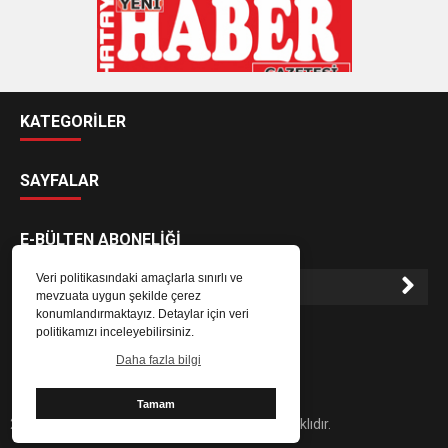
KATEGORİLER
SAYFALAR
E-BÜLTEN ABONELİĞİ
Veri politikasındaki amaçlarla sınırlı ve
mevzuata uygun şekilde çerez
konumlandırmaktayız. Detaylar için veri
E-Bülten aboneliği ile haberlere daha hızlı erişin.
politikamızı inceleyebilirsiniz.
Daha fazla bilgi
Tamam
2024 Hatay Yeni Haber Gazetesi - Her hakkı saklıdır.