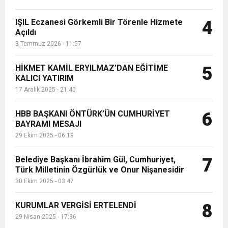
IŞIL Eczanesi Görkemli Bir Törenle Hizmete
4
Açıldı
3 Temmuz 2026 - 11:57
HİKMET KAMİL ERYILMAZ’DAN EĞİTİME
5
KALICI YATIRIM
17 Aralık 2025 - 21:40
HBB BAŞKANI ÖNTÜRK’ÜN CUMHURİYET
6
BAYRAMI MESAJI
29 Ekim 2025 - 06:19
Belediye Başkanı İbrahim Gül, Cumhuriyet,
7
Türk Milletinin Özgürlük ve Onur Nişanesidir
30 Ekim 2025 - 03:47
KURUMLAR VERGİSİ ERTELENDİ
8
29 Nisan 2025 - 17:36