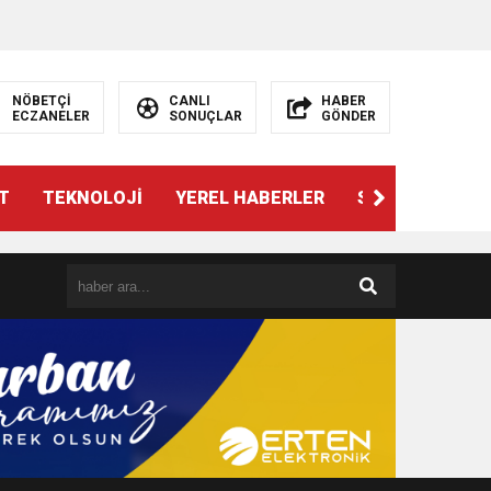
NÖBETÇİ
CANLI
HABER
ECZANELER
SONUÇLAR
GÖNDER
T
TEKNOLOJİ
YEREL HABERLER
SPOR