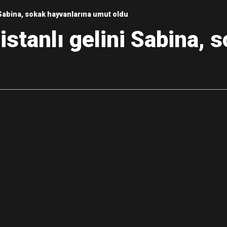
 Sabina, sokak hayvanlarına umut oldu
Gül, Cumhuriyet, Türk Milletinin Özgürlük ve Onur Nişanesidir
stanlı gelini Sabina, 
N CUMHURİYET BAYRAMI MESAJI
RTELENDİ
 TOPLANTI DUYURUSU
N EMRAH KARAÇAY’A SEVGİ SELİ
DEN GÖNÜLLERE DOKUNAN ZİYARET