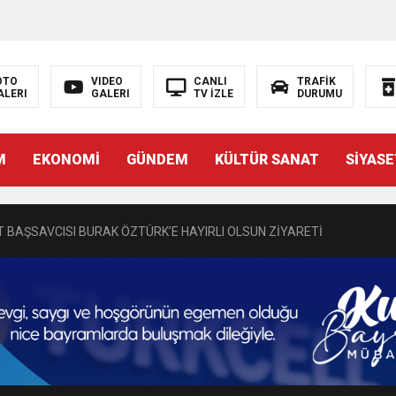
OTO
VIDEO
CANLI
TRAFİK
ALERI
GALERI
TV İZLE
DURUMU
N EMRAH KARAÇAY’A SEVGİ SELİ
M
EKONOMİ
GÜNDEM
KÜLTÜR SANAT
SİYASE
DEN GÖNÜLLERE DOKUNAN ZİYARET
 BAŞSAVCISI BURAK ÖZTÜRK’E HAYIRLI OLSUN ZİYARETİ
MASININ PERDE ARKASI: GÖRÜNENDEN DAHA FAZLASI MI VAR?
Bir Törenle Hizmete Açıldı
Z’DAN EĞİTİME KALICI YATIRIM