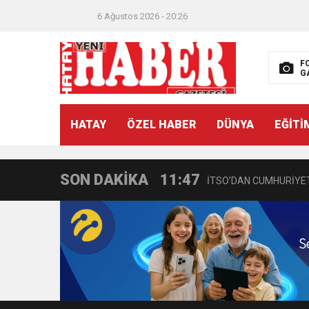
6 Ağustos 2026 - 20:26
F
G
21:40
CEYLANDERE’DE BAŞKA
HATAY
ÖZEL HABER
DÜNYA
EĞİTİ
18:22
BAŞKAN SAMİ ÜSTÜN’
SON DAKİKA
11:47
İTSO’DAN CUMHURİYET
18:55
İNCE’NİN CHP’DE KAL
11:57
IŞIL Eczanesi Görkemli 
21:40
HİKMET KAMİL ERYILMA